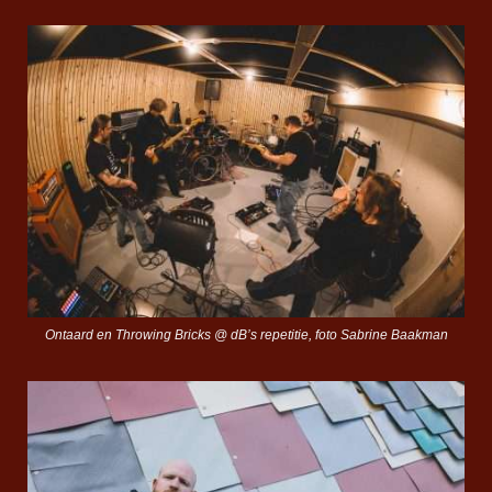
Ontaard en Throwing Bricks @ dB’s repetitie, foto Sabrine Baakman