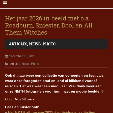
Het jaar 2026 in beeld met o.a.
Roadburn, Sniester, Dool en All
Them Witches
ARTICLES
,
NEWS
,
PHOTO
december 31, 2025
Articles
,
News
,
Photo
Ook dit jaar weer een
collectie van concerten en festivals
waar onze fotografen stad en land al klikkend voor af
reisden. Het was weer een mooi jaar. Veel dank weer aan
onze NMTH fotografen voor hun inzet en mooie beelden!
Door: Roy Wolters
Lees en luister ook:
–
Het NMTH album van 2025 + individuele jaarlijstjes