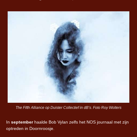
The Fifth Alliance op Duister Collectief in dB’s. Foto Roy Wolters
In
september
haalde Bob Vylan zelfs het NOS journaal met zijn
optreden in Doornroosje.