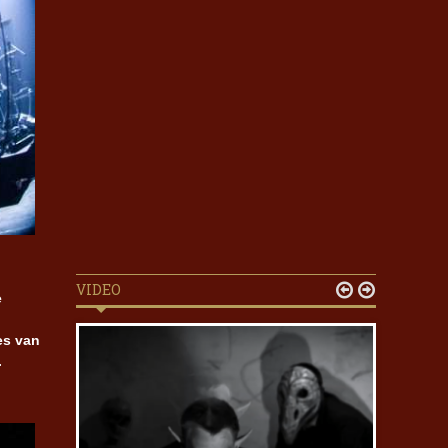
VIDEO


e
es van
.