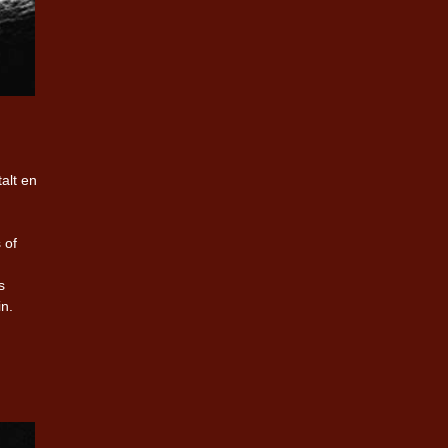
alt en
 of
s
n.