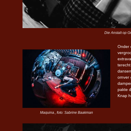
Die Anstalt op 
Onder
vergroo
extrav
terecht
dansen
omver 
dampen
pakte 
Knap h
Maquina., foto: Sabrine Baakman