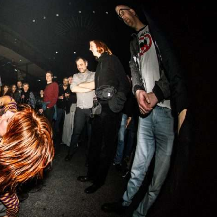
Iron Jinn doopt vers epos 
Futurist en munt Reich and
Roll-stijl