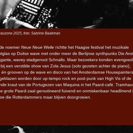
Grauzone 2025, foto: Sabrine Baakman
 de noemer
Neue Neue Welle
richtte het Haagse festival het muzikale
tglas op Duitse wave met onder meer de Berlijnse synthpunks Die Anst
agante, wavey stadgenoot Schnallo. Maar bezoekers konden evengoed
 bij een verstilde show van Zola Jesus (solo gezeten achter de piano),
 én grooven op de wave en disco van het Amsterdamse Housepainters
geblazen worden door up-tempo rock en post-punk van High Vis of de
de kraut van de Portugezen van Maquina in het Paard-café. Tramhau
de grote Paard-zaal geroutineerd fuivend en onmiskenbaar headlinend i
oe die Rotterdammers maar blijven doorgroeien.