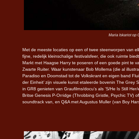
Maria Iskariot op
Met de meeste locaties op een of twee steenworpen van e
fijne, redelijk kleinschalige festivalsfeer, die ook ruimte bi
Markt met Haagse Harry te poseren of een goede pint te vat
Zwarte Ruiter. Waar kunstenaar Bob Mollema (die al illustr
Paradiso en Doomstad tot de Volkskrant en eigen band Flui
der Einheit’ zijn visuele kunst etaleerde bovenin The Gre
in GR8 genieten van Graufilms/docu’s als ‘S/He Is Still Her/
Britse Genesis P-Orridge (Throbbing Gristle, Psychic TV) of 
soundtrack van, en Q&A met Augustus Muller (van Boy Har