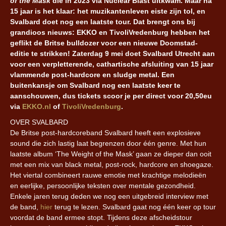
of the Mask
die in 2023 via Nuclear Blast uitkwam. Maar na
15 jaar is het klaar: het muzikantenleven eiste zijn tol, en
Svalbard doet nog een laatste tour. Dat brengt ons bij
grandioos nieuws: EKKO en TivoliVredenburg hebben het
geflikt de Britse bulldozer voor een nieuwe Doomstad-
editie te strikken! Zaterdag 9 mei doet Svalbard Utrecht aan
voor een verpletterende, cathartische afsluiting van 15 jaar
vlammende post-hardcore en sludge metal. Een
buitenkansje om Svalbard nog een laatste keer te
aanschouwen, dus tickets scoor je per direct voor 20,50eu
via
EKKO.nl
of
TivoliVredenburg
.
OVER SVALBARD
De Britse post-hardcoreband Svalbard heeft een explosieve
sound die zich lastig laat begrenzen door één genre. Met hun
laatste album ‘The Weight of the Mask’ gaan ze dieper dan ooit
met een mix van black metal, post-rock, hardcore en shoegaze.
Het viertal combineert rauwe emotie met krachtige melodieën
en eerlijke, persoonlijke teksten over mentale gezondheid.
Enkele jaren terug deden we nog een uitgebreid interview met
de band,
hier
terug te lezen. Svalbard gaat nog één keer op tour
voordat de band ermee stopt. Tijdens deze afscheidstour