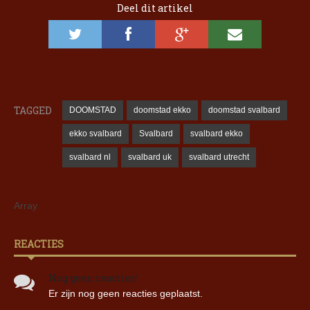
Deel dit artikel
TAGGED
DOOMSTAD
doomstad ekko
doomstad svalbard
ekko svalbard
Svalbard
svalbard ekko
svalbard nl
svalbard uk
svalbard utrecht
Array
REACTIES
Nog geen reacties!
Er zijn nog geen reacties geplaatst.