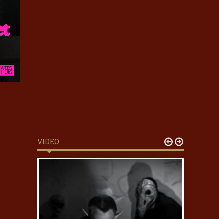
VIDEO

