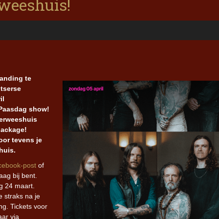
rweeshuis!
anding te
tserse
il
 Paasdag show!
gerweeshuis
package!
oor tevens je
huis.
cebook-post
of
aag bij bent.
g 24 maart.
e straks na je
g. Tickets voor
ar via