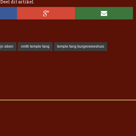
Deel dit artikel
Iron Jinn doopt vers epos 
Futurist en munt Reich and
Roll-stijl
jn siben
nmth temple fang
temple fang burgerweeshuis