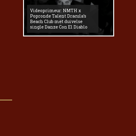
Videoprimeur: NMTH x
The
Popronde Talent Dracula’s
Zemma s
Beach Club met duivelse
underg
single Danze Con El Diablo
livesess