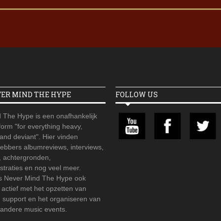
VER MIND THE HYPE
FOLLOW US
 The Hype is een onafhankelijk
orm "for everything heavy,
 and deviant". Hier vinden
hebbers albumreviews, interviews,
, achtergronden,
straties en nog veel meer.
is Never Mind The Hype ook
r actief met het opzetten van
d support en het organiseren van
 andere music events.