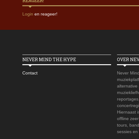
REAGEER!
Login
en reageer!
NEVER MIND THE HYPE
OVER NE
Contact
Never Mind
muziekplatf
alternative
muzieklief
reportages
concertregi
Hiernaast 
offline zee
tours, ban
sessies en