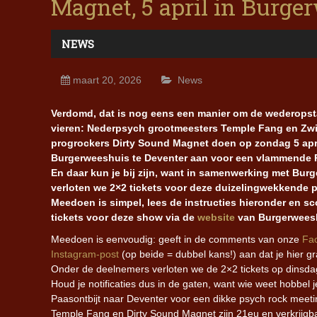
Magnet, 5 april in Burge
NEWS
maart 20, 2026
News
Verdomd, dat is nog eens een manier om de wederopst
vieren: Nederpsych grootmeesters Temple Fang en Zwi
progrockers Dirty Sound Magnet doen op zondag 5 apr
Burgerweeshuis te Deventer aan voor een vlammende
En daar kun je bij zijn, want in samenwerking met Bur
verloten we 2×2 tickets voor deze duizelingwekkende 
Meedoen is simpel, lees de instructies hieronder en sc
tickets voor deze show via de
website
van Burgerwees
Meedoen is eenvoudig: geeft in de comments van onze
Fa
Instagram-post
(op beide = dubbel kans!) aan dat je hier gr
Onder de deelnemers verloten we de 2×2 tickets op dinsda
Houd je notificaties dus in de gaten, want wie weet hobbel j
Paasontbijt naar Deventer voor een dikke psych rock meetin
Temple Fang en Dirty Sound Magnet zijn 21eu en verkrijgba