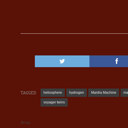
TAGGED
heliosphere
hydrogen
Mantra Machine
ma
voyager twins
Array