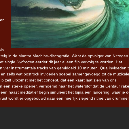
,
er
als
we telg in de Mantra Machine-discografie. Want de opvolger van Nitrogen 
et single
Hydrogen
eerder dit jaar al een fijn vervolg te worden. Het
van vier instrumentale tracks van gemiddeld 10 minuten. Qua invloeden t
ch en zelfs wat postrock invloeden soepel samengevoegd tot de muzikal
lp zelf uitkomst met het concept, dat een kaart laat zien van ons
en een sterke opener, vernoemd naar het waterstof dat de Centaur rake
een haast meditatief begin simuleert het bijna een lancering, waar je d
e rust wordt er opgebouwd naar een heerlijk slepend ritme van drummer