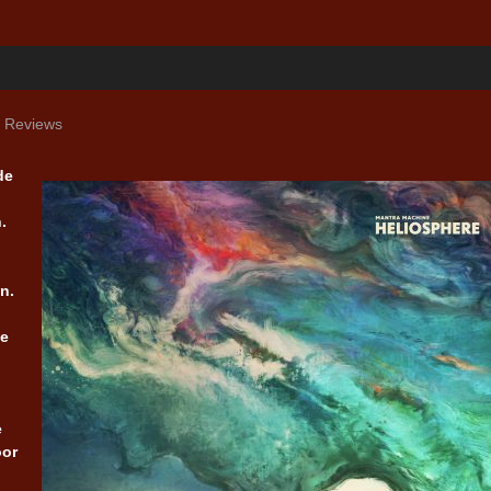
,
Reviews
de
.
n.
se
e
oor