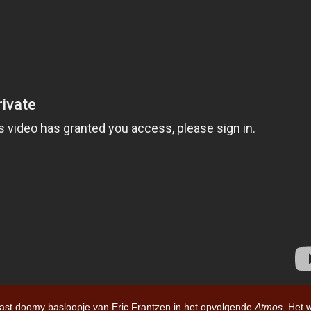
Iron Jinn doopt vers epos 
Futurist en munt Reich and
Roll-stijl
aast doomy basloopje van Eric Frantzen in het opvolgende
Atmos
. Het 