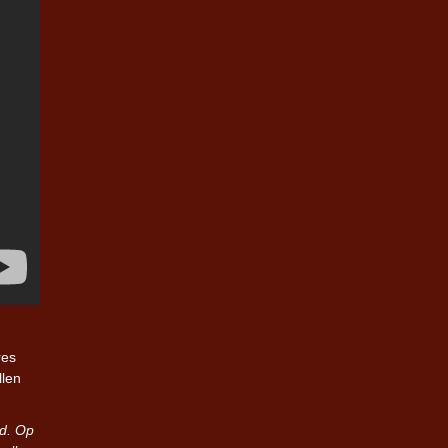
res
llen
cd. Op