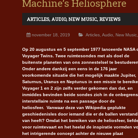
Machine’s Heliosphere
ARTICLES
,
AUDIO
,
NEW MUSIC
,
REVIEWS
november 18, 2019
Articles
,
Audio
,
New Music
Op 20 augustus en 5 september 1977 lanceerde NASA 
Voyager Twins. Twee ruimtesondes met als doel de
buitenste planeten van ons zonnestelsel te bestuderen
Onder andere dankzij een eens in de 176 jaar
voorkomende situatie die het mogelijk maakte Jupiter,
Saturnus, Uranus en Neptunus in een missie te bereike
Voyager 1 en 2 zijn zelfs verder gekomen dan dat, en
inmiddes bevinden beide sondes zich in de onbegren
interstellaire ruimte na een passage door de
heliosfeer. Vanwaar deze van Wikipedia geplukte
geschiedenisles door iemand die er de ballen verstand
van heeft? Omdat het bereiken van de heliosfeer, liefd
voor ruimtevaart en het heelal de inspiratie vormden v
het intrigerende concept achter de nieuwe plaat