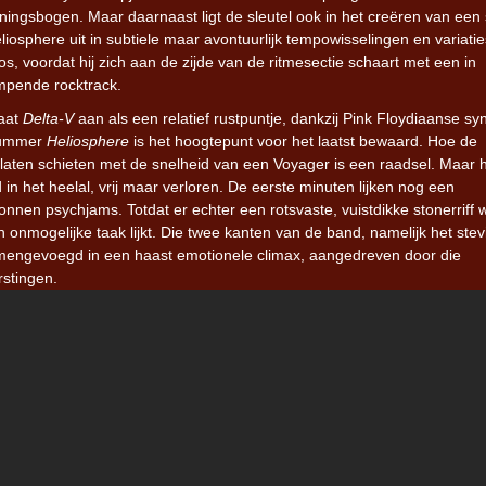
nningsbogen. Maar daarnaast ligt de sleutel ook in het creëren van een 
iosphere uit in subtiele maar avontuurlijk tempowisselingen en variatie
 los, voordat hij zich aan de zijde van de ritmesectie schaart met een in
ampende rocktrack.
laat
Delta-V
aan als een relatief rustpuntje, dankzij Pink Floydiaanse sy
lnummer
Heliosphere
is het hoogtepunt voor het laatst bewaard. Hoe de
 laten schieten met de snelheid van een Voyager is een raadsel. Maar 
 in het heelal, vrij maar verloren. De eerste minuten lijken nog een
nnen psychjams. Totdat er echter een rotsvaste, vuistdikke stonerriff 
nmogelijke taak lijkt. Die twee kanten van de band, namelijk het stev
engevoegd in een haast emotionele climax, aangedreven door die
rstingen.