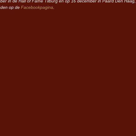
er in de Hall of Fame Tilburg en op 16 december in Paard Den Haag, 
inden op de
Facebookpagina
.