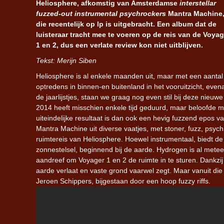
Heliosphere, afkomstig van Amsterdamse
interstellar
fuzzed-out instrumental psychrockers
Mantra Machine
die recentelijk op lp is uitgebracht. Een album dat de
luisteraar tracht mee te voeren op de reis van de Voyag
1 en 2, dus een verlate review kon niet uitblijven.
Tekst: Merijn Siben
Heliosphere is al enkele maanden uit, maar met een aantal
optredens in binnen-en buitenland in het vooruitzicht, even
de jaarlijstjes, staan we graag nog even stil bij deze nieu
2014 heeft misschien enkele tijd geduurd, maar beloofde m
uiteindelijke resultaat is dan ook een hevig fuzzend epos 
Mantra Machine uit diverse vaatjes, met stoner, fuzz, psy
ruimtereis van Heliosphere. Hoewel instrumentaal, biedt de 
zonnestelsel, beginnend bij de aarde. Hydrogen is al mete
aandreef om Voyager 1 en 2 de ruimte in te sturen. Dankzij 
aarde verlaat en vaste grond vaarwel zegt. Maar vanuit di
Jeroen Schippers, bijgestaan door een hoop fuzzy riffs.