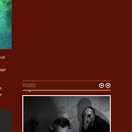
uit
apt
e
VIDEO


t
e