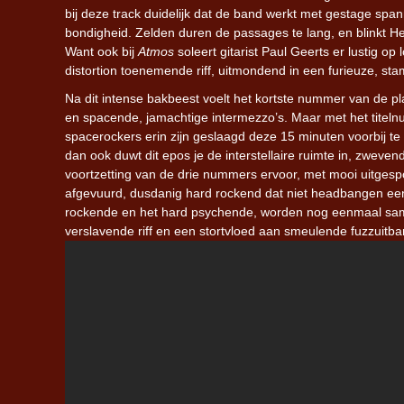
bij deze track duidelijk dat de band werkt met gestage spa
bondigheid. Zelden duren de passages te lang, en blinkt Hel
Want ook bij
Atmos
soleert gitarist Paul Geerts er lustig op
distortion toenemende riff, uitmondend in een furieuze, st
Na dit intense bakbeest voelt het kortste nummer van de p
en spacende, jamachtige intermezzo’s. Maar met het tite
spacerockers erin zijn geslaagd deze 15 minuten voorbij te
dan ook duwt dit epos je de interstellaire ruimte in, zwevend
voortzetting van de drie nummers ervoor, met mooi uitgespo
afgevuurd, dusdanig hard rockend dat niet headbangen een o
rockende en het hard psychende, worden nog eenmaal sam
verslavende riff en een stortvloed aan smeulende fuzzuitba