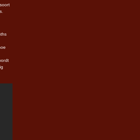
soort
s.
nths
hoe
wordt
ig