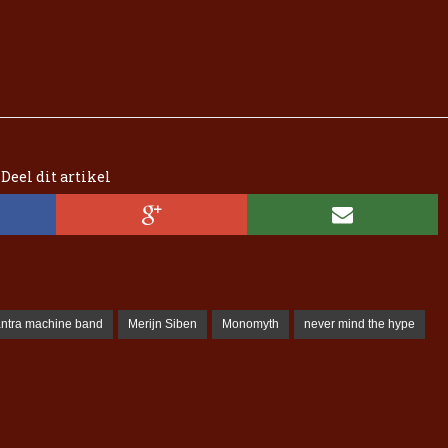
Deel dit artikel
ntra machine band
Merijn Siben
Monomyth
never mind the hype