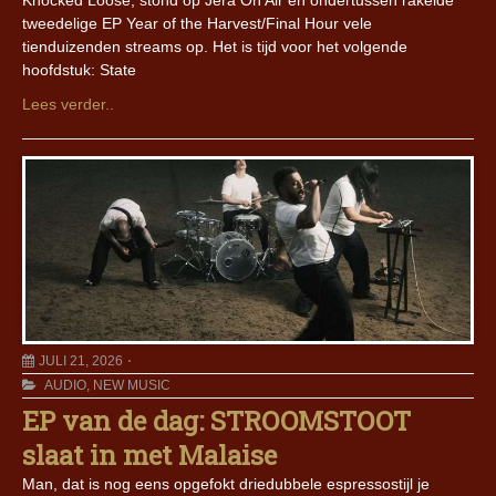
Knocked Loose, stond op Jera On Air en ondertussen rakelde
tweedelige EP Year of the Harvest/Final Hour vele
tienduizenden streams op. Het is tijd voor het volgende
hoofdstuk: State
Lees verder..
JULI 21, 2026
AUDIO
,
NEW MUSIC
EP van de dag: STROOMSTOOT
slaat in met Malaise
Man, dat is nog eens opgefokt driedubbele espressostijl je