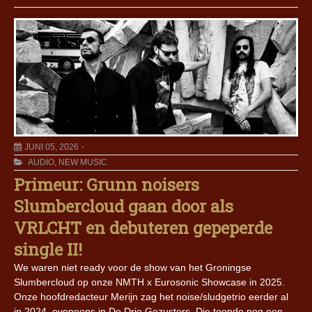
JUNI 05, 2026
AUDIO
,
NEW MUSIC
Primeur: Grunn noisers
Slumbercloud gaan door als
VRLCHT en debuteren gepeperde
single II!
We waren niet ready voor de show van het Groningse
Slumbercloud op onze NMTH x Eurosonic Showcase in 2025.
Onze hoofdredacteur Merijn zag het noise/sludgetrio eerder al
in 2024, eveneens in De Drie Gezusters. Die toonde nog een