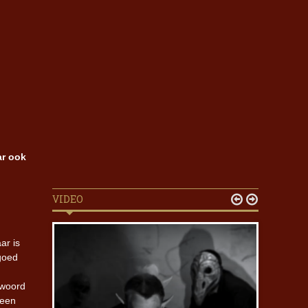
ar ook
VIDEO


ar is
goed
n
 woord
 een