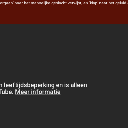
 ‘orgaan’ naar het mannelijke geslacht verwijst, en ‘klap’ naar het geluid
Iron Jinn doopt vers epos 
Futurist en munt Reich and
Roll-stijl