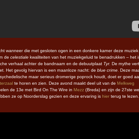
écht wanneer die met gesloten ogen in een donkere kamer deze muziek 
 om de
celestiale
kwaliteiten van het muziekgeluid te benadrukken – het 
ische verhaal achter de bandnaam en de debuutplaat
Tyr.
De mythe vert
et. Het gevolg hiervan is een maanloze nacht: de
blue crime
. Deze maa
 psychedelische maar serieus dromerige poprock houdt, doet er goed a
erzaal
te horen en zien. Deze avond maakt deel uit van de
Melkweg
spelen de 13e met Bird On The Wire in
Mezz
(Breda) en zijn de 27ste w
hebben ze op Noorderslag gezien en deze ervaring is
hier
terug te lezen.