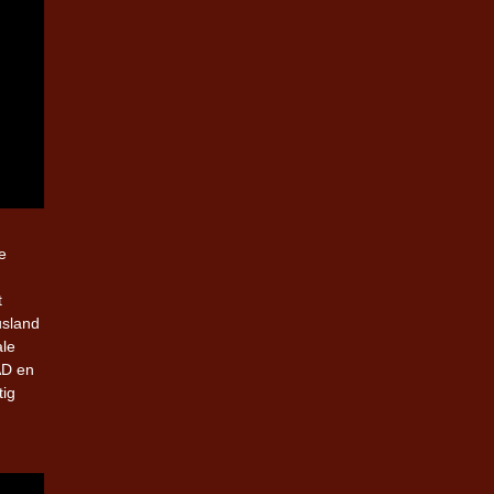
e
t
usland
ale
AD en
tig