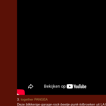
3.
together PANGEA
Deze
blikkerige-garage-rock-beetje-punk-lolbroeken
uit LA 