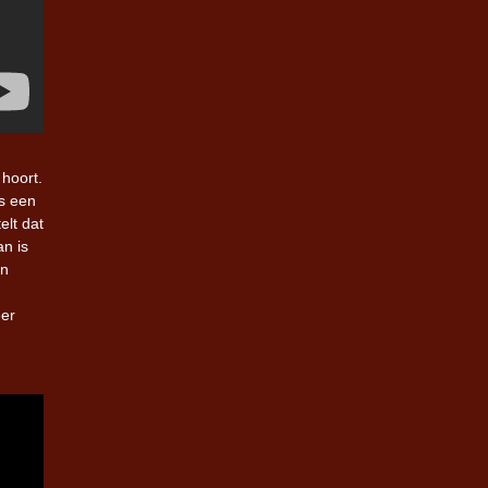
hoort.
is een
elt dat
n is
an
eer