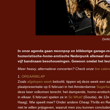
DeWolf
In onze agenda gaan moonpop en blikkerige garage-ro
humoristische-homo-erotische Nederpunk allemaal doo
vijf bandnaam beschouwingen. Gewoon omdat het leuk
Meer heavy, alternatieve concerten? Check onze
live calen
1.
ORGAANKLAP
Zoals
afgelopen week
beloofd, tippen wij deze week een
plaatpresentatie op 6 februari in het Amsterdamse
Sugarfac
deze keer volkomen terecht: het dampende, homo-erotische
in elkaar. 5 februari spelen ze in
So What!
(Gouda), de 12e
Haag). Wie speelt mee? Onder andere Cheap Thrills en 
niet te willen prijsgeven, waaruit men zou kunnen conclude