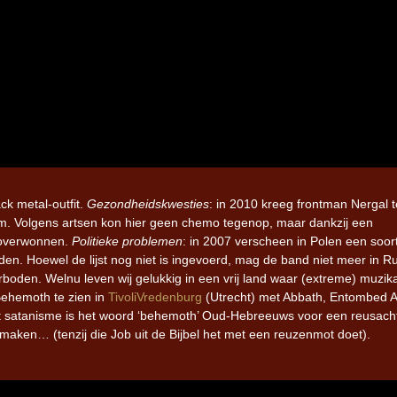
k metal-outfit.
Gezondheidskwesties
: in 2010 kreeg frontman Nergal t
um. Volgens artsen kon hier geen chemo tegenop, maar dankzij een
e overwonnen.
Politieke problemen
: in 2007 verscheen in Polen een soor
den. Hoewel de lijst nog niet is ingevoerd, mag de band niet meer in R
boden. Welnu leven wij gelukkig in een vrij land waar (extreme) muzik
 Behemoth te zien in
TivoliVredenburg
(Utrecht) met Abbath, Entombed 
het satanisme is het woord ‘behemoth’ Oud-Hebreeuws voor een reusach
 maken… (tenzij die Job uit de Bijbel het met een reuzenmot doet).