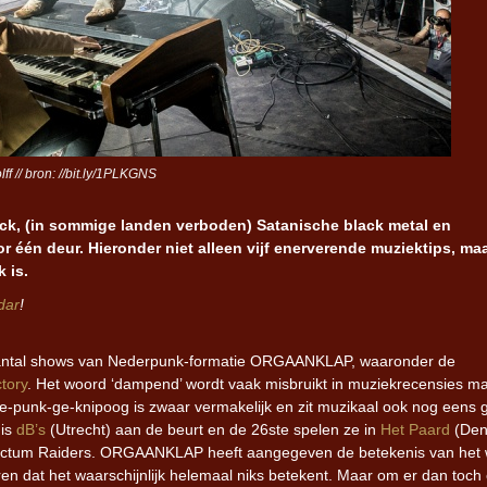
f // bron: //bit.ly/1PLKGNS
ck, (in sommige landen verboden) Satanische black metal en
r één deur. H
ieronder niet alleen vijf enerverende muziektips, ma
 is.
dar
!
 aantal shows van Nederpunk-formatie ORGAANKLAP, waaronder de
tory
. Het woord ‘dampend’ wordt vaak misbruikt in muziekrecensies ma
-punk-ge-knipoog is zwaar vermakelijk en zit muzikaal ook nog eens 
 is
dB’s
(Utrecht) aan de beurt en de 26ste spelen ze in
Het Paard
(De
Rectum Raiders. ORGAANKLAP heeft aangegeven de betekenis van het
ren dat het waarschijnlijk helemaal niks betekent. Maar om er dan toch