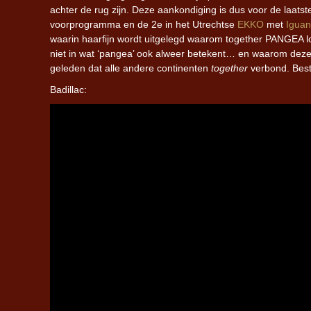
achter de rug zijn. Deze aankondiging is dus voor de laats
voorprogramma en de 2e in het Utrechtse
EKKO
met
Iguan
waarin haarfijn wordt uitgelegd
waarom
t
ogether PANGEA lo
niet in wat ‘pangea’ ook alweer betekent… en waarom deze 
geleden dat alle andere continenten
together
verbond. Bes
Badillac: