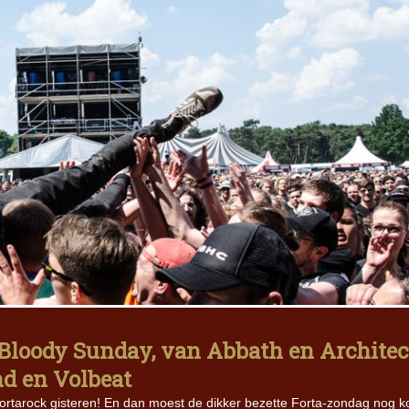
 Bloody Sunday, van Abbath en Architec
d en Volbeat
ortarock gisteren! En dan moest de dikker bezette Forta-zondag nog 