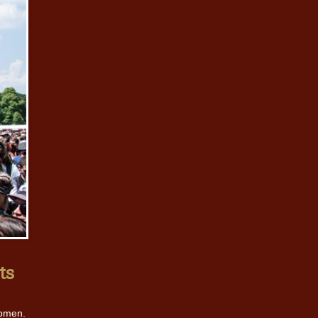
ts
komen.