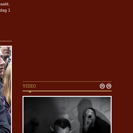
aald,
 dag 1
VIDEO

