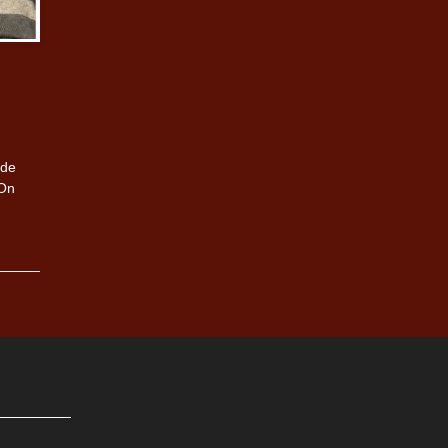
 de
 On