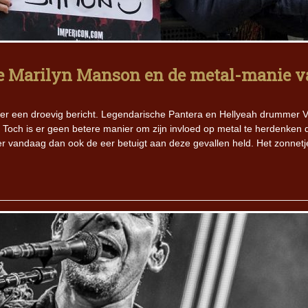
Iron Jinn doopt vers epos 
Futurist en munt Reich and
Roll-stijl
e Marilyn Manson en de metal-manie 
er een droevig bericht. Legendarische Pantera en Hellyeah drummer V
jd. Toch is er geen betere manier om zijn invloed op metal te herdenken
er vandaag dan ook de eer betuigt aan deze gevallen held. Het zonnetj