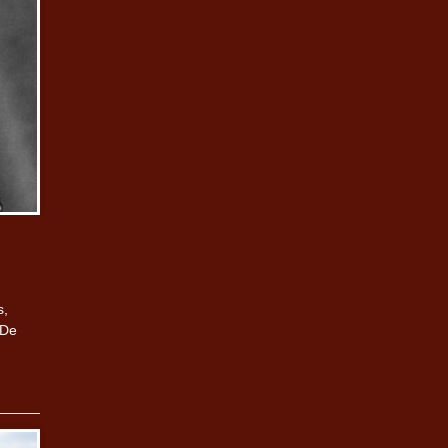
s,
 De