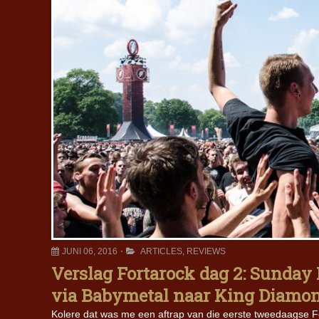
JUNI 06, 2016
ARTICLES
,
REVIEWS
Verslag Fortarock dag 2: Sunday
via Babymetal naar King Diamon
Kolere dat was me een aftrap van die eerste tweedaagse F