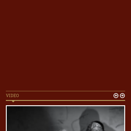
VIDEO

