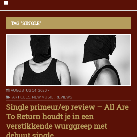
TAG "SINGLE"
AUGUSTUS 14, 2020
ARTICLES
,
NEW MUSIC
,
REVIEWS
Single primeur/ep review – All Are
To Return houdt je in een
verstikkende wurggreep met
debuut single