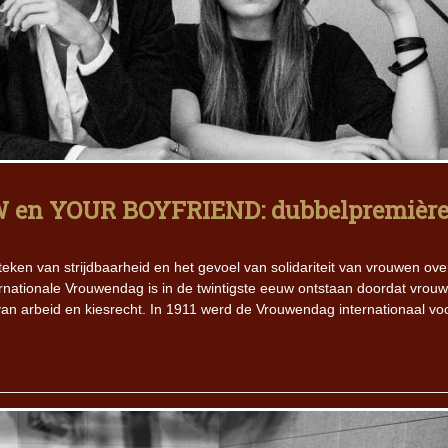
 en YOUR BOYFRIEND: dubbelpremièr
teken van strijdbaarheid en het gevoel van solidariteit van vrouwen over
rnationale Vrouwendag is in de twintigste eeuw ontstaan doordat vrou
n arbeid en kiesrecht. In 1911 werd de Vrouwendag internationaal voo