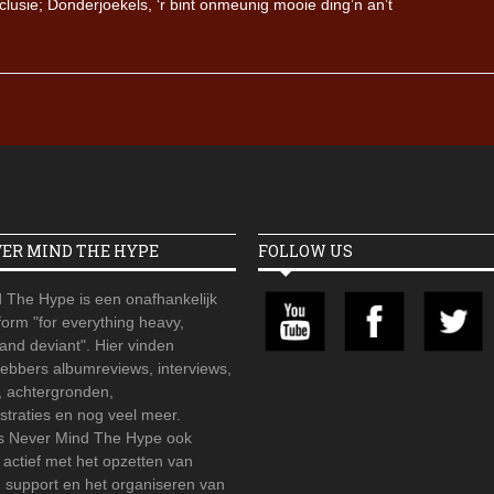
clusie; Donderjoekels, ‘r bint onmeunig mooie ding’n an’t
VER MIND THE HYPE
FOLLOW US
 The Hype is een onafhankelijk
orm "for everything heavy,
 and deviant". Hier vinden
hebbers albumreviews, interviews,
, achtergronden,
straties en nog veel meer.
is Never Mind The Hype ook
r actief met het opzetten van
d support en het organiseren van