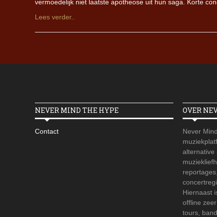
vermoedelijk niet laatste apotheose uit hun saga. Korte con
Lees verder..
NEVER MIND THE HYPE
OVER NE
Contact
Never Mind
muziekplatf
alternative
muzieklief
reportages
concertregi
Hiernaast 
offline zee
tours, ban