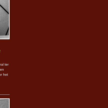
e
al ter
wen
r het