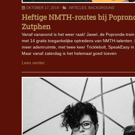
OKTOBER 17, 2019
ARTICLES
,
BACKGROUND
Heftige NMTH-routes bij Popron
Zutphen
Vanaf vanavond is het weer raak! Jawel, de Popronde-trein
met 14 gratis toegankelijke optredens van NMTH-talenten.
meer ademruimte, met twee keer Tricklebolt, SpeakEasy in
Maar vanaf zaterdag is het helemaal goed toeven
Lees verder..