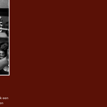
jk een
een