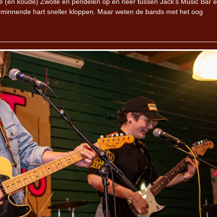
ge (en koude) Zwolle en pendelen op en neer tussen Jack’s Music Bar e
arminnende hart sneller kloppen. Maar weten de bands met het oog