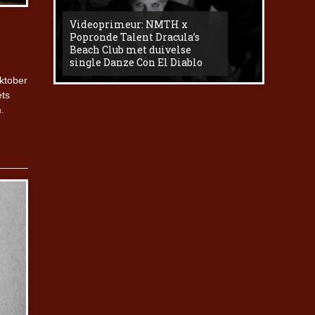
Videoprimeur: NMTH x
The
Popronde Talent Dracula’s
Zemma s
Beach Club met duivelse
underg
single Danze Con El Diablo
livesess
ktober
ets
.