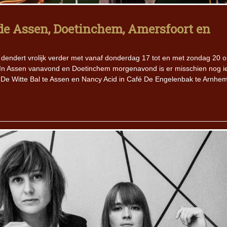
de Assen, Doetinchem, Amersfoort en
Iron Jinn doopt vers epos 
Futurist en munt Reich and
Roll-stijl
 dendert vrolijk verder met vanaf donderdag 17 tot en met zondag 20 o
 In Assen vanavond en Doetinchem morgenavond is er misschien nog i
 De Witte Bal te Assen en Nancy Acid in Café De Engelenbak te Arnhem