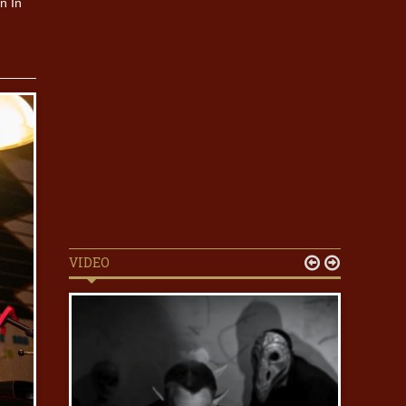
n In
VIDEO

