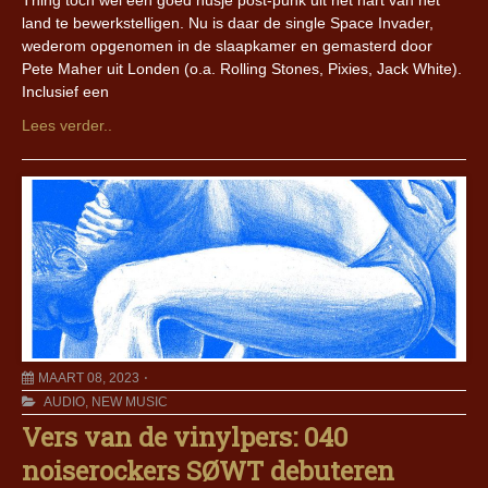
Thing toch wel een goed nusje post-punk uit het hart van het
land te bewerkstelligen. Nu is daar de single Space Invader,
wederom opgenomen in de slaapkamer en gemasterd door
Pete Maher uit Londen (o.a. Rolling Stones, Pixies, Jack White).
Inclusief een
Lees verder..
MAART 08, 2023
AUDIO
,
NEW MUSIC
Vers van de vinylpers: 040
noiserockers SØWT debuteren