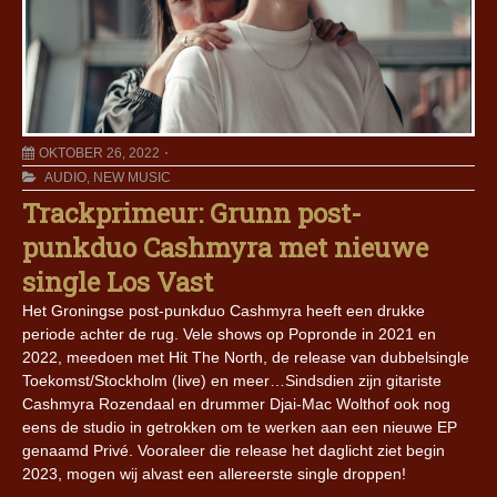
OKTOBER 26, 2022
AUDIO
,
NEW MUSIC
Trackprimeur: Grunn post-
punkduo Cashmyra met nieuwe
single Los Vast
Het Groningse post-punkduo Cashmyra heeft een drukke
periode achter de rug. Vele shows op Popronde in 2021 en
2022, meedoen met Hit The North, de release van dubbelsingle
Toekomst/Stockholm (live) en meer…Sindsdien zijn gitariste
Cashmyra Rozendaal en drummer Djai-Mac Wolthof ook nog
eens de studio in getrokken om te werken aan een nieuwe EP
genaamd Privé. Vooraleer die release het daglicht ziet begin
2023, mogen wij alvast een allereerste single droppen!