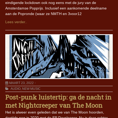
eindigende lockdown ook nog eens met de jury van de
Amsterdamse Popprijs. Inclusief een aankomende deelname
aan de Popronde (waar ze NMTH en 3voor12
Lees verder..
MAART 23, 2022
AUDIO
,
NEW MUSIC
Post-punk luistertip: ga de nacht in
met Nightcreeper van The Moon
Het is alweer even geleden dat we van The Moon hoorden,
destijds nog in 2020 met de EP Daysleeper. Nu is daar echter