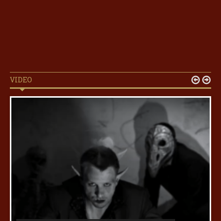
VIDEO

