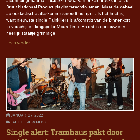
album uit genaamd Thick Skin, waarvan enkele tracks in onze
Bruut Nationaal Product playlist terechtkwamen. Maar de geheel
autodidactische alleskunner smeedt het ijzer als het heet is,
want nieuwste single Painkillers is afkomstig van de binnenkort
te verschijnen langspeler Mean Time. En dat is opnieuw een
heerlijk staaltje grimmige
Lees verder..
JANUARI 27, 2022
AUDIO
,
NEW MUSIC
Single alert: Tramhaus pakt door