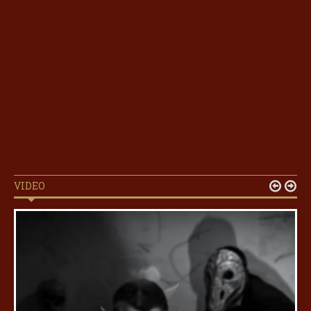
VIDEO

