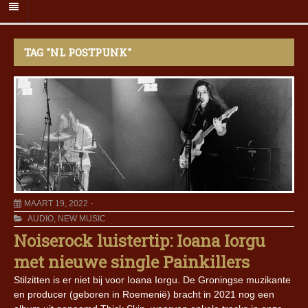
TAG "NL POSTPUNK"
MAART 19, 2022
AUDIO
,
NEW MUSIC
Noiserock luistertip: Ioana Iorgu
met nieuwe single Painkillers
Stilzitten is er niet bij voor Ioana Iorgu. De Groningse muzikante
en producer (geboren in Roemenië) bracht in 2021 nog een