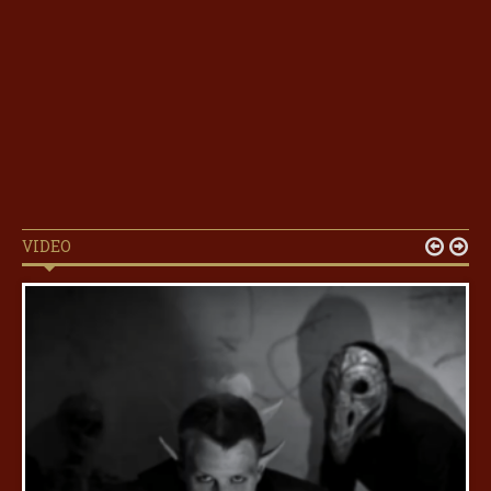
VIDEO

