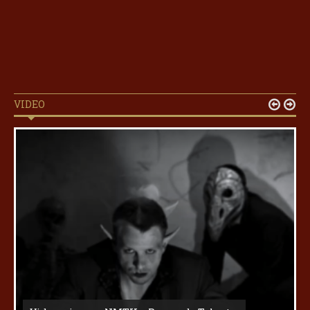
VIDEO

