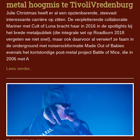
metal hoogmis te TivoliVredenburg
Julie Christmas heeft er al een opzienbarende, steevast
interessante carrière op zitten. De verpletterende collaboratie
Mariner met Cult of Luna bracht haar in 2016 in de spotlights bij
het brede metalpubliek (die integrale set op Roadburn 2018
vergeten we niet snel), maar ook daarvoor al verwierf ze faam in
de underground met noiserockformatie Made Out of Babies
evenals het kortstondige post-metal project Battle of Mice, die in
2006 met A
Lees verder..