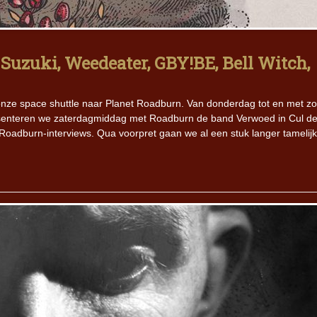
uzuki, Weedeater, GBY!BE, Bell Witch,
onze space shuttle naar Planet Roadburn. Van donderdag tot en met z
esenteren we zaterdagmiddag met Roadburn de band Verwoed in Cul d
oadburn-interviews. Qua voorpret gaan we al een stuk langer tamelij