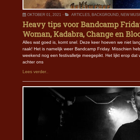
OKTOBER 01, 2021
ARTICLES
,
BACKGROUND
,
NEW MUS
Heavy tips voor Bandcamp Friday 
Woman, Kadabra, Change en Blo
Alles wat goed is, komt snel. Deze keer hoeven we niet lang
raak! Het is namelijk weer Bandcamp Friday. Misschien heb j
weekend nog een festivalletje meegepikt. Het lijkt erop da
achter ons
Lees verder..