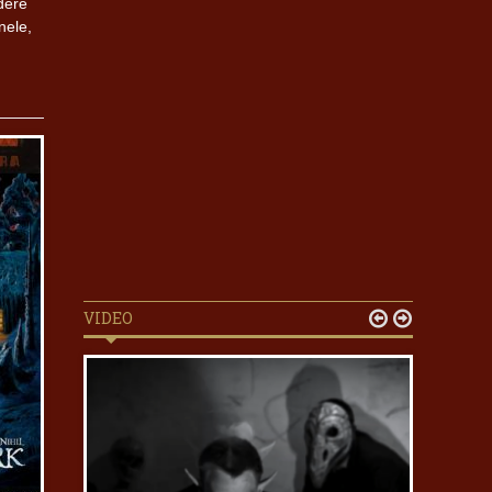
dere
nele,
VIDEO

