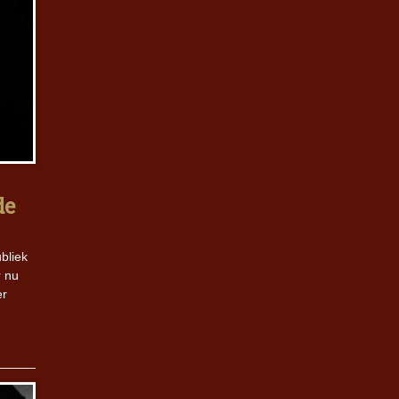
de
bliek
r nu
er