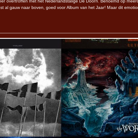
eer overtroffen met het Nederlandstalige De Doorn. Benoemd op meer
est al gauw naar boven, goed voor Album van het Jaar! Maar dit emotio