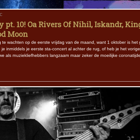
IC
Iron Jinn doopt vers epos 
Futurist en munt Reich and
pt. 10! Oa Rivers Of Nihil, Iskandr, Kin
Roll-stijl
od Moon
 te wachten op de eerste vrijdag van de maand, want 1 oktober is het g
e inmiddels je eerste sta-concert al achter de rug, of heb je het vorige
t we als muziekliefhebbers langzaam maar zeker de moeilijke coronatijd