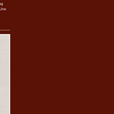
ag
 Une