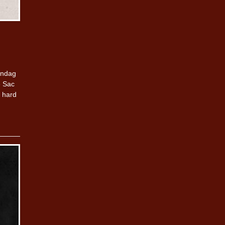
ondag
e Sac
k hard