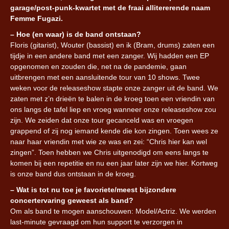
garage/post-punk-kwartet met de fraai allitererende naam
Femme Fugazi.
– Hoe (en waar) is de band ontstaan?
Floris (gitarist), Wouter (bassist) en ik (Bram, drums) zaten een
tijdje in een andere band met een zanger. Wij hadden een EP
opgenomen en zouden die, net na de pandemie, gaan
uitbrengen met een aansluitende tour van 10 shows. Twee
weken voor de releaseshow stapte onze zanger uit de band. We
zaten met z’n drieën te balen in de kroeg toen een vriendin van
ons langs de tafel liep en vroeg wanneer onze releaseshow zou
zijn. We zeiden dat onze tour gecanceld was en vroegen
grappend of zij nog iemand kende die kon zingen. Toen wees ze
naar haar vriendin met wie ze was en zei: “Chris hier kan wel
zingen”. Toen hebben we Chris uitgenodigd om eens langs te
komen bij een repetitie en nu een jaar later zijn we hier. Kortweg
is onze band dus ontstaan in de kroeg.
– Wat is tot nu toe je favoriete/meest bijzondere
concertervaring geweest als band?
Om als band te mogen aanschouwen: Model/Actriz. We werden
last-minute gevraagd om hun support te verzorgen in