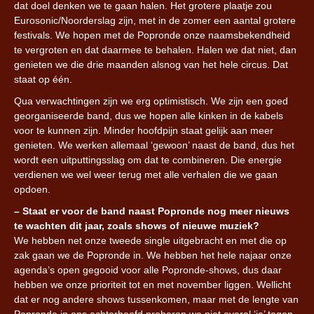
dat doel denken we te gaan halen. Het grotere plaatje zou
Eurosonic/Noorderslag zijn, met in de zomer een aantal grotere
festivals. We hopen met de Popronde onze naamsbekendheid
te vergroten en dat daarmee te behalen. Halen we dat niet, dan
genieten we die drie maanden alsnog van het hele circus. Dat
staat op één.
Qua verwachtingen zijn we erg optimistisch. We zijn een goed
georganiseerde band, dus we hopen alle kinken in de kabels
voor te kunnen zijn. Minder hoofdpijn staat gelijk aan meer
genieten. We werken allemaal ‘gewoon’ naast de band, dus het
wordt een uitputtingsslag om dat te combineren. Die energie
verdienen we wel weer terug met alle verhalen die we gaan
opdoen.
– Staat er voor de band naast Popronde nog meer nieuws
te wachten dit jaar, zoals shows of nieuwe muziek?
We hebben net onze tweede single uitgebracht en met die op
zak gaan we de Popronde in. We hebben het hele najaar onze
agenda’s open gegooid voor alle Popronde-shows, dus daar
hebben we onze prioriteit tot en met november liggen. Wellicht
dat er nog andere shows tussenkomen, maar met de lengte van
Popronde in ons achterhoofd proberen we niet overal ‘ja’ tegen