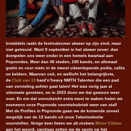
Inmiddels raakt de festivalzomer alweer op zijn eind, maar
niet getreurd. Want 9 september is het alweer zover: dan
dompelen ons weer onder in een hemels kwartaal aan
Poprondes. Meer dan 40 steden, 100 bands, en allemaal
gratis en voor niets in de meest uiteenlopende podia, cafés
en kelders. Waarvan ook, en wellicht het belangrijkste,
de
Club van 13
hard’n’heavy NMTH Talenten die een pad
van vernieling achter gaat laten! Het was vorig jaar al
uitermate genieten, en in 2023 doen we dat gewoon weer
over. En om dat vooruitzicht extra mooi te maken halen we
eveneens onze Popronde voorstelrubriek weer van stal!
Met de Profiles in Popronde gaan we de komende zoveel
mogelijk van de 13 bands uit onze Talentselectie
voorstellen. Vorige keer lieten we alt.rockers
Minor Citizen
aan het woord, vandaag zetten we de spots op het