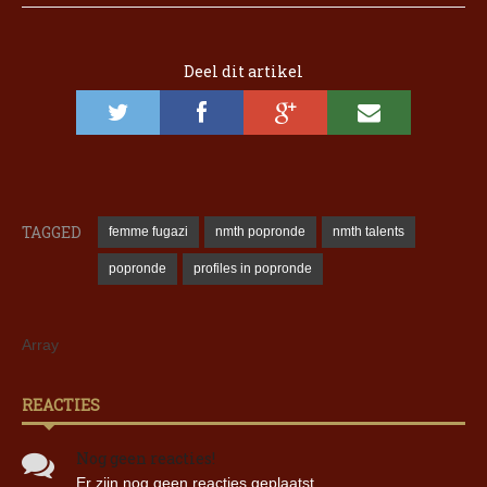
Deel dit artikel
TAGGED
femme fugazi
nmth popronde
nmth talents
popronde
profiles in popronde
Array
REACTIES
Nog geen reacties!
Er zijn nog geen reacties geplaatst.