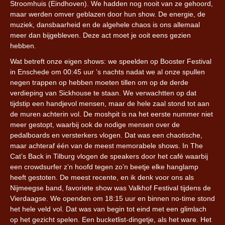
Stroomhuis (Eindhoven). We hadden nog nooit van ze gehoord,
maar werden omver geblazen door hun show. De energie, de
muziek, dansbaarheid en de algehele chaos is ons allemaal
meer dan bijgebleven. Deze act moet je ooit eens gezien
hebben.
Wat betreft onze eigen shows: we speelden op Booster Festival
in Enschede om 00:45 uur ’s nachts nadat we al onze spullen
negen trappen op hebben moeten tillen om op de derde
verdieping van Sickhouse te staan. We verwachtten op dat
tijdstip een handjevol mensen, maar de hele zaal stond tot aan
de muren achterin vol. De moshpit is na het eerste nummer niet
meer gestopt, waarbij ook de nodige mensen over de
pedalboards en versterkers vlogen. Dat was een chaotische,
maar achteraf één van de meest memorabele shows. In The
Cat’s Back in Tilburg vlogen de speakers door het café waarbij
een crowdsurfer z’n hoofd tegen zo’n beetje elke hanglamp
heeft gestoten. De meest recente, en ik denk voor ons als
Nijmeegse band, favoriete show was Valkhof Festival tijdens de
Vierdaagse. We openden om 18:15 uur en binnen no-time stond
het hele veld vol. Dat was van begin tot eind met een glimlach
op het gezicht spelen. Een bucketlist-dingetje, als het ware. Het