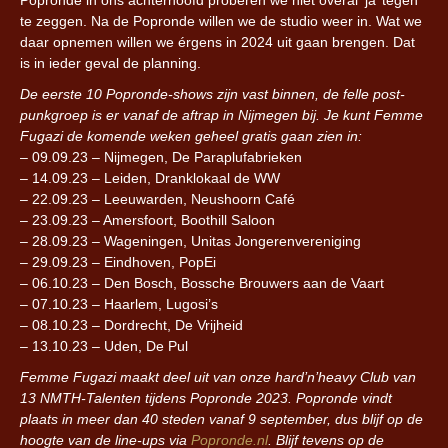
te zeggen. Na de Popronde willen we de studio weer in. Wat we
daar opnemen willen we érgens in 2024 uit gaan brengen. Dat
is in ieder geval de planning.
De eerste 10 Popronde-shows zijn vast binnen, de felle post-
punkgroep is er vanaf de aftrap in Nijmegen bij. Je kunt Femme
Fugazi de komende weken geheel gratis gaan zien in:
– 09.09.23 – Nijmegen, De Paraplufabrieken
– 14.09.23 – Leiden, Dranklokaal de WW
– 22.09.23 – Leeuwarden, Neushoorn Café
– 23.09.23 – Amersfoort, Boothill Saloon
– 28.09.23 – Wageningen, Unitas Jongerenvereniging
– 29.09.23 – Eindhoven, PopEi
– 06.10.23 – Den Bosch, Bossche Brouwers aan de Vaart
– 07.10.23 – Haarlem, Lugosi’s
– 08.10.23 – Dordrecht, De Vrijheid
– 13.10.23 – Uden, De Pul
Femme Fugazi maakt deel uit van onze hard’n’heavy Club van
13 NMTH-Talenten tijdens Popronde 2023. Popronde vindt
plaats in meer dan 40 steden vanaf 9 september, dus blijf op de
hoogte van de line-ups via
Popronde.nl
. Blijf tevens op de