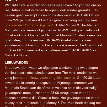
LEIDEN
Wat zullen we je verder nog eens meegeven? Altijd goed om op
resultaten uit het verleden te wijzen, ook zonder garantie… In
Leiden gaan we altijd los en ontdekten we in 2010 Birth Of Joy,
in de WW ja. Toetsenist GertJan gooide er vorig jaar nog een
ode aan de ‘Popronde in je bek’
uit. Met Money & The Man en
Magnetic Spacemen zit je goed in de WW, heel goed zelfs, ook
in het rookhok. Openen in Plato met Mountain States is een heel
goed idee, doorpaken met UNDAWN (metalcore-mannen
stonden al op Graspop) in Lazaru’s ook evenals The Grand East
in Duke Of Oz meepakken en afteren met 45ACIDBABIES in
Gebr. De Nobel.
LEEUWARDEN
In Leeuwarden, waar we afgelopen weekend nog twee dagen
de Neushoorn afschuimden voor Into The Void, ontdekten we
vorig jaar
oude, nieuw, vieze en gekke locaties
. Om 20:30 staan
alweer die dromerig shoegazende Nijmeegse mannen van
Mountain States aan de aftrap in Asteriks en in die voormalige
gevangenis moet je zeker om 23:00 terugkomen voor de
intense belevenis die Yokocola heet. Het gevleugelde en vooral
bluesy rock ’n rollende duo Money & The Man heeft die dag net