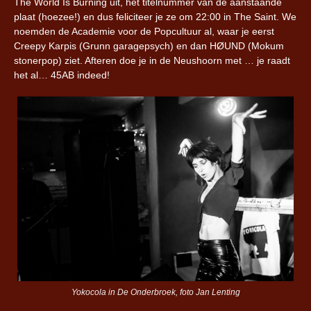
The World Is Burning uit, het titelnummer van de aanstaande
plaat (hoezee!) en dus feliciteer je ze om 22:00 in The Saint. We
noemden de Academie voor de Popcultuur al, waar je eerst
Creepy Karpis (Grunn garagepsych) en dan HØUND (Mokum
stonerpop) ziet. Afteren doe je in de Neushoorn met … je raadt
het al… 45AB indeed!
Yokocola in De Onderbroek, foto Jan Lenting