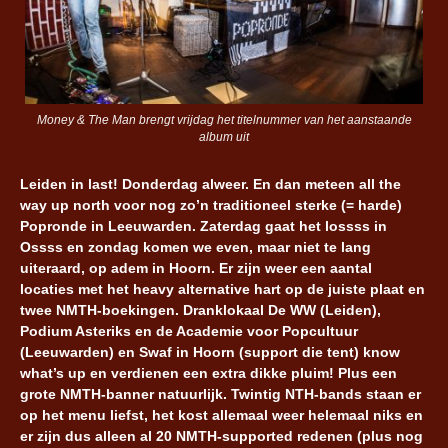
Money & The Man brengt vrijdag het titelnummer van het aanstaande
album uit
Leiden in last! Donderdag alweer. En dan meteen all the
way up north voor nog zo’n traditioneel sterke (= harde)
Popronde in Leeuwarden. Zaterdag gaat het lossss in
Ossss en zondag komen we even, maar niet te lang
uiteraard, op adem in Hoorn. Er zijn weer een aantal
locaties met het heavy alternative hart op de juiste plaat en
twee NMTH-boekingen. Dranklokaal De WW (Leiden),
Podium Asteriks en de Academie voor Popcultuur
(Leeuwarden) en Swaf in Hoorn (support die tent) know
what’s up en verdienen een extra dikke pluim! Plus een
grote NMTH-banner natuurlijk. Twintig NTH-bands staan er
op het menu liefst, het kost allemaal weer helemaal niks en
er zijn dus alleen al 20 NMTH-supported redenen (plus nog