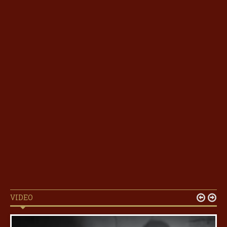
VIDEO

