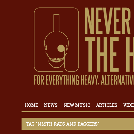
HOME
NEWS
NEW MUSIC
ARTICLES
VIDE
TAG "NMTH RATS AND DAGGERS"