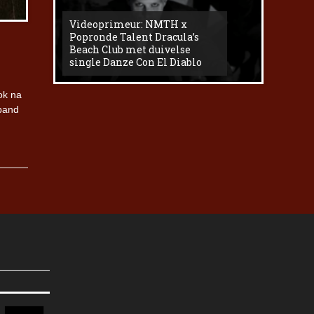
Videoprimeur: NMTH x
The
Popronde Talent Dracula’s
Zemma s
Beach Club met duivelse
underg
single Danze Con El Diablo
livesess
ok na
 band