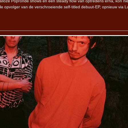
alloze Popronde shows en een steady flow van optredens erna, kon n
, de opvolger van de verschroeiende self-titled debuut-EP, opnieuw via L