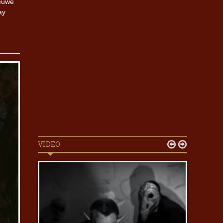
ieuwe
ay
VIDEO

