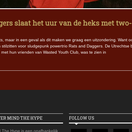
Iron Jinn doopt vers epos 
Futurist en munt Reich and
ggers slaat het uur van de heks met two-
Roll-stijl
chts, maar in een geval als dit maken we graag een uitzondering. Want o
 stilzitten voor sludgepunk powertrio Rats and Daggers. De Utrechtse
 met hun vrienden van Wasted Youth Club, was te zien in
VER MIND THE HYPE
FOLLOW US
 The Hype is een onafhankelijk