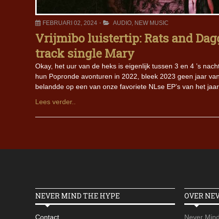
FEBRUARI 02, 2024
AUDIO
,
NEW MUSIC
Vrijmibo luistertip: Rats and Da
track single Mary
Okay, het uur van de heks is eigenlijk tussen 3 en 4 ’s na
hun Popronde avonturen in 2022, bleek 2023 geen jaar van
belandde op een van onze favoriete NLse EP’s van het jaar
Lees verder..
NEVER MIND THE HYPE
OVER NE
Contact
Never Mind