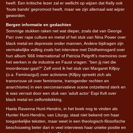
heeft. Een kritische lezer zal er wellicht op wijzen dat Kelly ook
‘foute bands’ gepromoot heeft, maar we zijn allemaal wat wijzer
geworden.
Bergen informatie en gedachten
Sommige stukken raken net wat dieper, zoals dat van George
Parr over rape culture en metal of het stuk van Nina Power over
black metal en depressie onder mannen, Andere bijdragen zijn
vermakelijke vulling zoals het interview met Dödheimsgard over
hun album ‘666 International’ of Patrizia Pelgrift’s memoires over
het werken in de industrie en Faust vragen: “ben jij niet die
moordenaar-gast?” Zelf vond ik het stuk van Margaret Killjoy
(o.a. Feminazgul) over activisme (Killjoy spreekt zich als
transvrouw uit over feminisme, transgender rechten en
anarchisme) in een oerconservatieve scene ontzettend sterk en
ik was verrast door een stuk van ‘adult actor’ Espi Kvlt over
black metal en zelfontdekking.
Haela Ravenna Hunt-Hendrix, in het boek nog te vinden als
Hunter Hunt-Hendrix, van Liturgy, staat niet bekend om haar
toegankelijke teksten, maar weet in een theologisch-filosofische
beschouwing beter dan in veel interviews haar unieke positie en