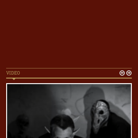
VIDEO

