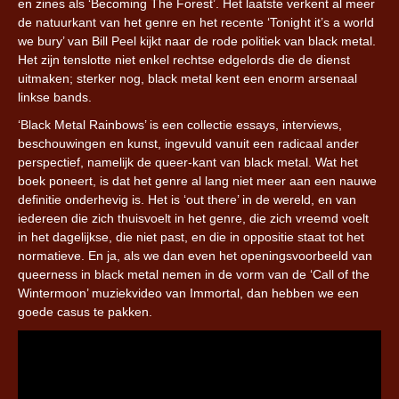
en zines als ‘Becoming The Forest’. Het laatste verkent al meer
de natuurkant van het genre en het recente ‘Tonight it’s a world
we bury’ van Bill Peel kijkt naar de rode politiek van black metal.
Het zijn tenslotte niet enkel rechtse edgelords die de dienst
uitmaken; sterker nog, black metal kent een enorm arsenaal
linkse bands.
‘Black Metal Rainbows’ is een collectie essays, interviews,
beschouwingen en kunst, ingevuld vanuit een radicaal ander
perspectief, namelijk de queer-kant van black metal. Wat het
boek poneert, is dat het genre al lang niet meer aan een nauwe
definitie onderhevig is. Het is ‘out there’ in de wereld, en van
iedereen die zich thuisvoelt in het genre, die zich vreemd voelt
in het dagelijkse, die niet past, en die in oppositie staat tot het
normatieve. En ja, als we dan even het openingsvoorbeeld van
queerness in black metal nemen in de vorm van de ‘Call of the
Wintermoon’ muziekvideo van Immortal, dan hebben we een
goede casus te pakken.