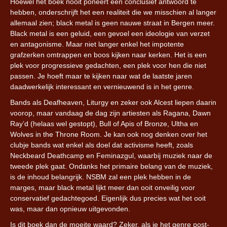
Hoewel het boek nooit poneert een conclusief antwoord te
hebben, onderschrijft het een realiteit die we misschien al langer
allemaal zien; black metal is geen nauwe straat in Bergen meer.
Black metal is een geluid, een gevoel een ideologie van verzet
en antagonisme. Maar niet langer enkel het impotente
grafzerken omtrappen en boos kijken naar kerken. Het is een
plek voor progressieve gedachten, een plek voor hen die niet
passen. Je hoeft maar te kijken naar wat de laatste jaren
daadwerkelijk interessant en vernieuwend is in het genre.
Bands als Deafheaven, Liturgy en zeker ook Alcest liepen daarin
voorop, maar vandaag de dag zijn artiesten als Ragana, Dawn
Ray’d (helaas wel gestopt), Bull of Apis of Bronze, Ultha en
Wolves in the Throne Room. Je kan ook nog denken over het
clubje bands wat enkel als doel dat activisme heeft, zoals
Neckbeard Deathcamp en Feminazgul, waarbij muziek naar de
tweede plek gaat. Ondanks het primaire belang van de muziek,
is de inhoud belangrijk. NSBM zal een plek hebben in de
marges, maar black metal lijkt meer dan ooit onveilig voor
conservatief gedachtegoed. Eigenlijk dus precies wat het ooit
was, maar dan opnieuw uitgevonden.
Is dit boek dan de moeite waard? Zeker, als je het genre post-