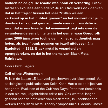
hadden beledigd. De reactie was hoon en verbazing. Black
metal en excuses aanbieden? Je zou trouwens ook denken
dat in het traject tussen het idee “zullen we een
varkenskop in het publiek gooien” en het moment dat je ‘m
daadwerkelijk gooit genoeg ruimte voor contemplatie is,
maar dat is een tweede. Het evenement zegt iets over de
veranderende sensibiliteiten in het genre, waar Gorgoroth
anno 2000 immiteren toch eigenlijk net zo authentiek mag
heten, als jezelf punk noemen en jezelf uitdossen à la
Exploited in 1982. Black metal is veranderd en
opengebroken, en dat is het thema van Black Metal
Rainbows.
Door Guido Segers
Call of the Wintermoon
Er is in de laatste 15 jaar veel geschreven over black metal. Van
sociologische publicaties van Keith Kahn-Harris tot de bijbel van
het genre ‘Evolution of the Cult’ van Dayal Patterson (inmiddels
is een nieuwe, uitgebreidere editie uit). Ook wordt al langer
gezocht naar de betekenis van black metal, in uiteenlopende
werken zoals Black Metal Theory Symposium’s ‘Hideous Gnosis’