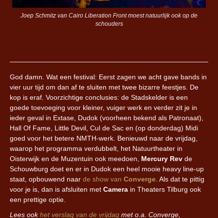
Joep Schmitz van Cairo Liberation Front moest natuurlijk ook op de
schouders
God damn. Wat een festival: Eerst zagen we acht gave bands in
vier uur tijd om dan af te sluiten met twee bizarre feestjes. De
kop is eraf. Voorzichtige conclusies: de Stadskelder is een
goede toevoeging voor kleiner, vuiger werk en verder zit je in
ieder geval in Extase, Dudok (voorheen bekend als Patronaat),
Hall Of Fame, Little Devil, Cul de Sac en (op donderdag) Midi
goed voor het betere NMTH-werk. Benieuwd naar de vrijdag,
waarop het programma verdubbelt, het Natuurtheater in
Oisterwijk en de Muzentuin ook meedoen,
Mercury Rev
de
Schouwburg doet en er in Dudok een heel mooie heavy line-up
staat, opbouwend naar
de show van
Converge
. Als dat te pittig
voor je is, dan is afsluiten met
Camera
in Theaters Tilburg ook
een prettige optie.
Lees ook
het verslag van de vrijdag
met o.a. Converge,