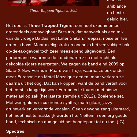
ambiance
Three Trapped Tigers in Midi
en beste
geluid hier.
Het doel is
Three Trapped Tigers,
een heel experimenteel,
grotendeels onnavolgbaar Brits trio, dat aanvoelt als een mix
van de vroege Battles met Enter Shikari, freejazz, noise en live
drum ’n bass. Maar akelig strak en ondanks het veelvuldige hak-
op-de-tak-gevoel toch zeer meeslepend uitgevoerd. Een
performance waarmee de Londenaren zich met recht als
gekooide tijgers neerzetten. We zagen de band eind 2009 op
State-X New Forms in Paard van Troje, waarna ze ook onder
meer Eurosonic en Motel Mozaique deden, maar verloren ze
daarna uit het oog. Dat kan kloppen, want de band vertelt voor
het eerst in lange tijd weer Europees te touren met nieuw
materiaal op zak (het laatste stamde uit 2012). Boeiende set.
Met weergaloos circulerende synths, math gitaar, jazzy
drumwerk en vervormde vocalen. Geen gewone zang uiteraard,
het moet niet te makkelijk worden he. Niettemin een erg goede
band, technisch en qua geluid het hoogtepunt tot nu toe. (IG)
Spectres