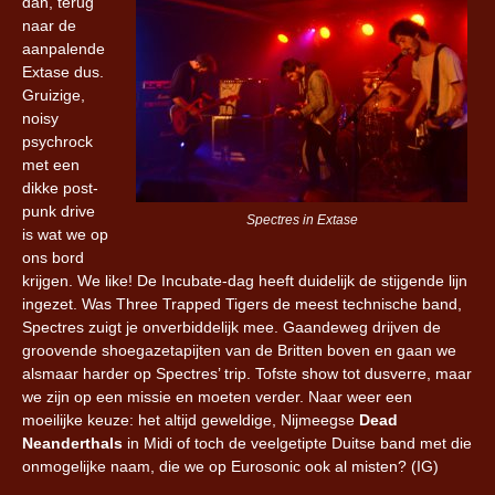
dan, terug
naar de
aanpalende
Extase dus.
Gruizige,
noisy
psychrock
met een
dikke post-
punk drive
Spectres in Extase
is wat we op
ons bord
krijgen. We like! De Incubate-dag heeft duidelijk de stijgende lijn
ingezet. Was Three Trapped Tigers de meest technische band,
Spectres zuigt je onverbiddelijk mee. Gaandeweg drijven de
groovende shoegazetapijten van de Britten boven en gaan we
alsmaar harder op Spectres’ trip. Tofste show tot dusverre, maar
we zijn op een missie en moeten verder. Naar weer een
moeilijke keuze: het altijd geweldige, Nijmeegse
Dead
Neanderthals
in Midi of toch de veelgetipte Duitse band met die
onmogelijke naam, die we op Eurosonic ook al misten? (IG)