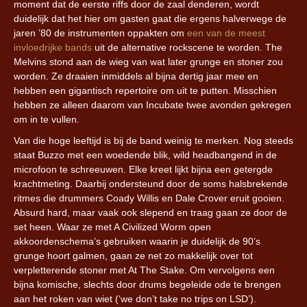
moment dat de eerste riffs door de zaal denderen, wordt
duidelijk dat het hier om gasten gaat die ergens halverwege de
jaren ’80 de instrumenten oppakten om
een van de meest
invloedrijke bands
uit de alternative rockscene te worden. The
Melvins stond aan de wieg van wat later grunge en stoner zou
worden. Ze draaien inmiddels al bijna dertig jaar mee en
hebben een gigantisch repertoire om uit te putten. Misschien
hebben ze alleen daarom van Incubate twee avonden gekregen
om in te vullen.
Van die hoge leeftijd is bij de band weinig te merken. Nog steeds
staat Buzzo met een woedende blik, wild headbangend in de
microfoon te schreeuwen. Elke kreet lijkt bijna een getergde
krachtmeting. Daarbij ondersteund door de soms halsbrekende
ritmes die drummers Coady Willis en Dale Crover eruit gooien.
Absurd hard, maar vaak ook slepend en traag gaan ze door de
set heen. Waar ze met A Civilized Worm open
akkoordenschema’s gebruiken waarin je duidelijk de 90’s
grunge hoort galmen, gaan ze net zo makkelijk over tot
verpletterende stoner met At The Stake. Om vervolgens een
bijna komische, slechts door drums begeleide ode te brengen
aan het roken van wiet (‘we don’t take no trips on LSD’).