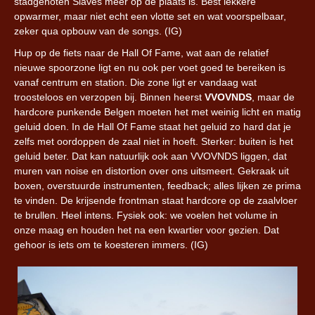
stadgenoten Slaves meer op de plaats is. Best lekkere
opwarmer, maar niet echt een vlotte set en wat voorspelbaar,
zeker qua opbouw van de songs. (IG)
Hup op de fiets naar de Hall Of Fame, wat aan de relatief
nieuwe spoorzone ligt en nu ook per voet goed te bereiken is
vanaf centrum en station. Die zone ligt er vandaag wat
troosteloos en verzopen bij. Binnen heerst
VVOVNDS
, maar de
hardcore punkende Belgen moeten het met weinig licht en matig
geluid doen. In de Hall Of Fame staat het geluid zo hard dat je
zelfs met oordoppen de zaal niet in hoeft. Sterker: buiten is het
geluid beter. Dat kan natuurlijk ook aan VVOVNDS liggen, dat
muren van noise en distortion over ons uitsmeert. Gekraak uit
boxen, overstuurde instrumenten, feedback; alles lijken ze prima
te vinden. De krijsende frontman staat hardcore op de zaalvloer
te brullen. Heel intens. Fysiek ook: we voelen het volume in
onze maag en houden het na een kwartier voor gezien. Dat
gehoor is iets om te koesteren immers. (IG)