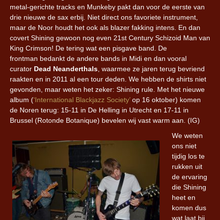
metal-gerichte tracks en Munkeby pakt dan voor de eerste van
drie nieuwe de sax erbij. Niet direct ons favoriete instrument,
maar de Noor houdt het ook als blazer fakking intens. En dan
covert Shining gewoon nog even 21st Century Schizoid Man van
King Crimson! De tering wat een pisgave band. De
frontman bedankt de andere bands in Midi en dan vooral
curator
Dead Neanderthals
, waarmee ze jaren terug bevriend
raakten en in 2011 al een tour deden. We hebben de shirts niet
gevonden, maar weten het zeker: Shining rule. Met het nieuwe
album (
‘International Blackjazz Society’
op 16 oktober) komen
de Noren terug: 15-11 in De Helling in Utrecht en 17-11 in
Brussel (Rotonde Botanique) bevelen wij vast warm aan. (IG)
We weten
ons niet
tijdig los te
rukken uit
de ervaring
die Shining
heet en
komen dus
wat laat bij