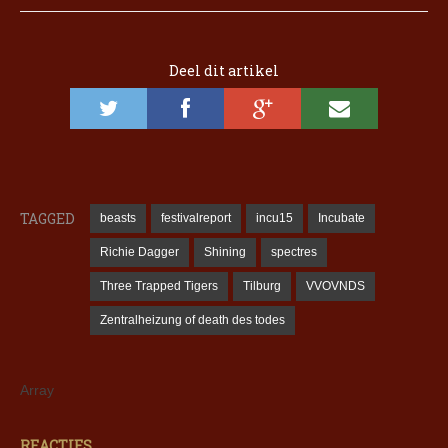
Deel dit artikel
TAGGED
beasts
festivalreport
incu15
Incubate
Richie Dagger
Shining
spectres
Three Trapped Tigers
Tilburg
VVOVNDS
Zentralheizung of death des todes
Array
REACTIES