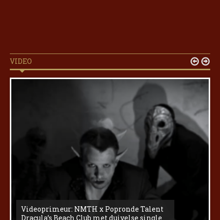
VIDEO


Videoprimeur: NMTH x Popronde Talent
Dracula’s Beach Club met duivelse single