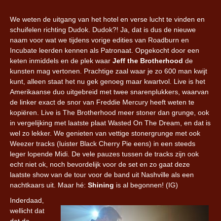
We weten de uitgang van het hotel en verse lucht te vinden en
schuifelen richting Dudok. Dudok?! Ja, dat is dus de nieuwe
naam voor wat we tijdens vorige edities van Roadburn en
Incubate leerden kennen als Patronaat. Opgekocht door een
keten inmiddels en de plek waar
Jeff the Brotherhood
de
kunsten mag vertonen. Prachtige zaal waar je zo 600 man kwijt
kunt, alleen staat het nu gek genoeg maar kwartvol. Live is het
Amerikaanse duo uitgebreid met twee snarenplukkers, waarvan
de linker exact de snor van Freddie Mercury heeft weten te
kopiëren. Live is The Brotherhood meer stoner dan grunge, ook
in vergelijking met laatste plaat Wasted On The Dream, en dat is
wel zo lekker. We genieten van vettige stonergrunge met ook
Weezer tracks (luister Black Cherry Pie eens) in een steeds
leger lopende Midi. De vele pauzes tussen de tracks zijn ook
echt niet ok, noch bevordelijk voor de set en zo gaat deze
laatste show van de tour voor de band uit Nashville als een
nachtkaars uit. Maar hé:
Shining
is al begonnen! (IG)
Inderdaad,
wellicht dat
dat de