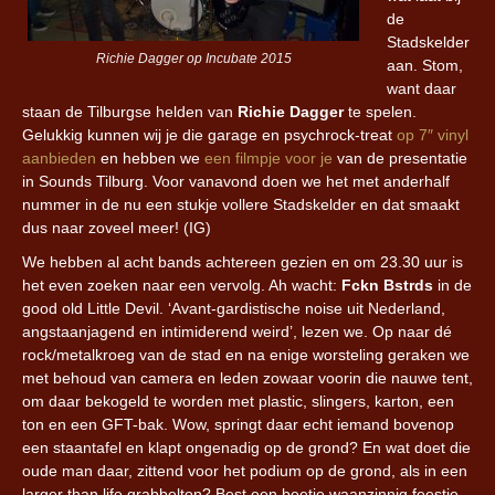
de
Stadskelder
Richie Dagger op Incubate 2015
aan. Stom,
want daar
staan de Tilburgse helden van
Richie Dagger
te spelen.
Gelukkig kunnen wij je die garage en psychrock-treat
op 7″ vinyl
aanbieden
en hebben we
een filmpje voor je
van de presentatie
in Sounds Tilburg. Voor vanavond doen we het met anderhalf
nummer in de nu een stukje vollere Stadskelder en dat smaakt
dus naar zoveel meer! (IG)
We hebben al acht bands achtereen gezien en om 23.30 uur is
het even zoeken naar een vervolg. Ah wacht:
Fckn Bstrds
in de
good old Little Devil. ‘Avant-gardistische noise uit Nederland,
angstaanjagend en intimiderend weird’, lezen we. Op naar dé
rock/metalkroeg van de stad en na enige worsteling geraken we
met behoud van camera en leden zowaar voorin die nauwe tent,
om daar bekogeld te worden met plastic, slingers, karton, een
ton en een GFT-bak. Wow, springt daar echt iemand bovenop
een staantafel en klapt ongenadig op de grond? En wat doet die
oude man daar, zittend voor het podium op de grond, als in een
larger than life grabbelton? Best een beetje waanzinnig feestje