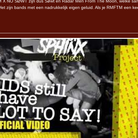
FTM X NO SØWT zijn dus Søwt en Radar Men From The Moon, welke s
t zijn bands met een nadrukkelijk eigen geluid. Als je RMFTM een kee