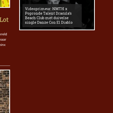
Videoprimeur: NMTH x
The
Popronde Talent Dracula’s
Zemma s
Beach Club met duivelse
underg
Lot
single Danze Con El Diablo
livesess
ereld
maar
hinx