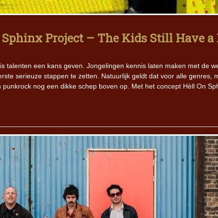
Iron Jinn doopt vers epos 
Futurist en munt Reich and
Sphinx Project – The Kids Still Have a 
Roll-stijl
s talenten een kans geven. Jongelingen kennis laten maken met de w
ste serieuze stappen te zetten. Natuurlijk geldt dat voor alle genres, 
en punkrock nog een dikke schep boven op. Met het concept Hèll On Sp