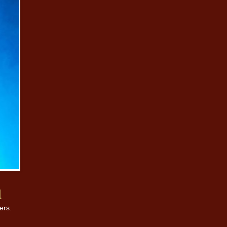
d
ers.