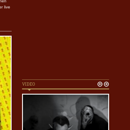
amen
r live
VIDEO

