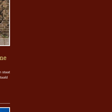
ime
n staat
taald