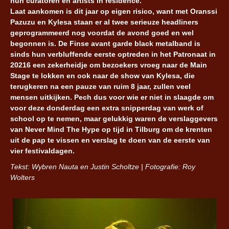
hun curatoren en artists in residence.
Laat aankomen is dit jaar op eigen risico, want met Oranssi
Pazuzu en Kylesa staan er al twee serieuze headliners
geprogrammeerd nog voordat de avond goed en wel
begonnen is. De Finse avant garde black metalband is
sinds hun verbluffende eerste optreden in het Patronaat in
20216 een zekerheidje om bezoekers vroeg naar de Main
Stage te lokken en ook naar de show van Kylesa, die
terugkeren na een pauze van ruim 8 jaar, zullen veel
mensen uitkijken. Pech dus voor wie er niet in slaagde om
voor deze donderdag een extra snipperdag van werk of
school op te nemen, maar gelukkig waren de verslaggevers
van Never Mind The Hype op tijd in Tilburg om de krenten
uit de pap te vissen en verslag te doen van de eerste van
vier festivaldagen.
Tekst: Wybren Nauta en Justin Scholtze | Fotografie: Roy
Wolters