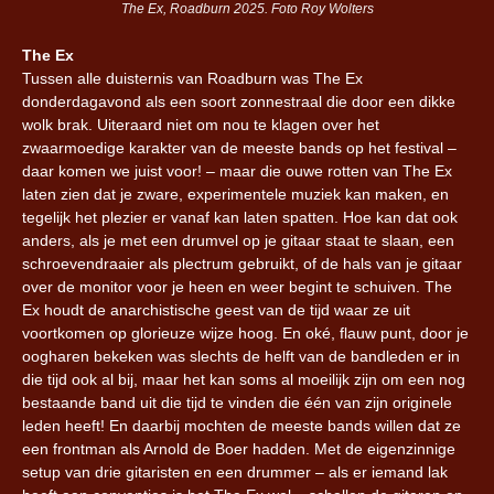
The Ex, Roadburn 2025. Foto Roy Wolters
The Ex
Tussen alle duisternis van Roadburn was The Ex
donderdagavond als een soort zonnestraal die door een dikke
wolk brak. Uiteraard niet om nou te klagen over het
zwaarmoedige karakter van de meeste bands op het festival –
daar komen we juist voor! – maar die ouwe rotten van The Ex
laten zien dat je zware, experimentele muziek kan maken, en
tegelijk het plezier er vanaf kan laten spatten. Hoe kan dat ook
anders, als je met een drumvel op je gitaar staat te slaan, een
schroevendraaier als plectrum gebruikt, of de hals van je gitaar
over de monitor voor je heen en weer begint te schuiven. The
Ex houdt de anarchistische geest van de tijd waar ze uit
voortkomen op glorieuze wijze hoog. En oké, flauw punt, door je
oogharen bekeken was slechts de helft van de bandleden er in
die tijd ook al bij, maar het kan soms al moeilijk zijn om een nog
bestaande band uit die tijd te vinden die één van zijn originele
leden heeft! En daarbij mochten de meeste bands willen dat ze
een frontman als Arnold de Boer hadden. Met de eigenzinnige
setup van drie gitaristen en een drummer – als er iemand lak