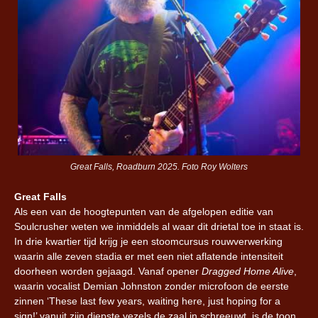
Great Falls, Roadburn 2025. Foto Roy Wolters
Great Falls
Als een van de hoogtepunten van de afgelopen editie van
Soulcrusher weten we inmiddels al waar dit drietal toe in staat is.
In drie kwartier tijd krijg je een stoomcursus rouwverwerking
waarin alle zeven stadia er met een niet aflatende intensiteit
doorheen worden gejaagd. Vanaf opener
Dragged Home Alive
,
waarin vocalist Demian Johnston zonder microfoon de eerste
zinnen ‘These last few years, waiting here, just hoping for a
sign!’ vanuit zijn diepste vezels de zaal in schreeuwt, is de toon