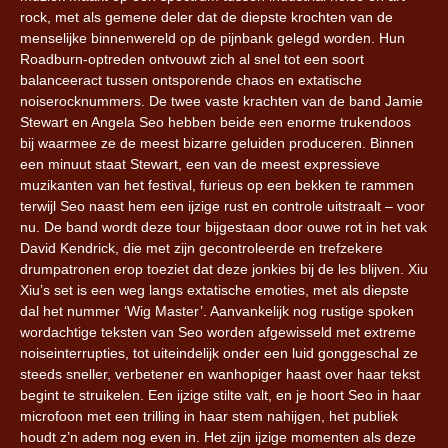
rock, met als gemene deler dat de diepste krochten van de
menselijke binnenwereld op de pijnbank gelegd worden. Hun
Roadburn-optreden ontvouwt zich al snel tot een soort
balanceeract tussen ontsporende chaos en extatische
noiserocknummers. De twee vaste krachten van de band Jamie
Stewart en Angela Seo hebben beide een enorme trukendoos
bij waarmee ze de meest bizarre geluiden produceren. Binnen
een minuut staat Stewart, een van de meest expressieve
muzikanten van het festival, furieus op een bekken te rammen
terwijl Seo naast hem een ijzige rust en controle uitstraalt – voor
nu. De band wordt deze tour bijgestaan door ouwe rot in het vak
David Kendrick, die met zijn gecontroleerde en trefzekere
drumpatronen erop toeziet dat deze jonkies bij de les blijven. Xiu
Xiu’s set is een weg langs extatische emoties, met als diepste
dal het nummer ‘Wig Master’. Aanvankelijk nog rustige spoken
wordachtige teksten van Seo worden afgewisseld met extreme
noiseinterrupties, tot uiteindelijk onder een luid gonggeschal ze
steeds sneller, verbetener en wanhopiger haast over haar tekst
begint te struikelen. Een ijzige stilte valt, en je hoort Seo in haar
microfoon met een trilling in haar stem nahijgen, het publiek
houdt z’n adem nog even in. Het zijn ijzige momenten als deze