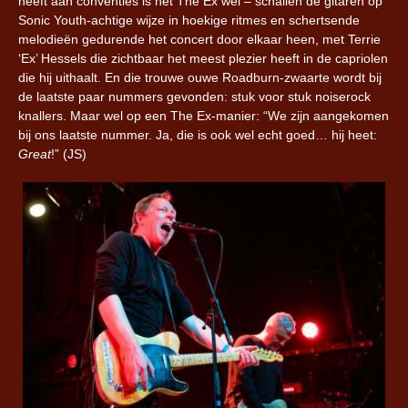
heeft aan conventies is het The Ex wel – schallen de gitaren op
Sonic Youth-achtige wijze in hoekige ritmes en schertsende
melodieën gedurende het concert door elkaar heen, met Terrie
‘Ex’ Hessels die zichtbaar het meest plezier heeft in de capriolen
die hij uithaalt. En die trouwe ouwe Roadburn-zwaarte wordt bij
de laatste paar nummers gevonden: stuk voor stuk noiserock
knallers. Maar wel op een The Ex-manier: “We zijn aangekomen
bij ons laatste nummer. Ja, die is ook wel echt goed… hij heet:
Great
!” (JS)