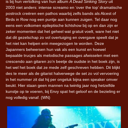
is bij hun vertolking van hun album
A Dead Sinking Story
uit
2003 niet anders: intense screamo en ‘over the top’ dramatische
postrock creëren een pathos waarbij zelfs bands als Alcest of
Birds in Row nog een puntje aan kunnen zuigen. Tel daar nog
eens een volkomen epileptische lichtshow bij op en dan zijn er
zeker momenten dat het geheel wat gratuit voelt, ware het niet
dat dit gezelschap zo vol overtuiging en overgave speelt dat je
het niet kan helpen erin meegezogen te worden. Deze
Japanners beheersen hun vak als een kunst en hoewel
bepaalde trucjes als melodische passages afwisselen met een
crescendo aan gitaren zo’n beetje de oudste in het boek zijn, is
het wel het boek dat ze mede zelf geschreven hebben. Dit blijkt
des te meer als de gitarist halverwege de set zo vol vervoering
in het nummer zit dat hij per ongeluk bijna een speaker omver
beukt. Hier staan geen mannen na twintig jaar nog hetzelfde
kunstje op te voeren, bij Envy spat het geloof en de bezieling er
nog volledig vanaf. (WN)