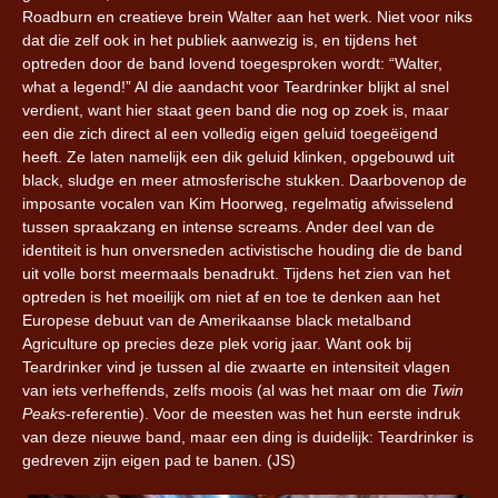
Roadburn en creatieve brein Walter aan het werk. Niet voor niks
dat die zelf ook in het publiek aanwezig is, en tijdens het
optreden door de band lovend toegesproken wordt: “Walter,
what a legend!” Al die aandacht voor Teardrinker blijkt al snel
verdient, want hier staat geen band die nog op zoek is, maar
een die zich direct al een volledig eigen geluid toegeëigend
heeft. Ze laten namelijk een dik geluid klinken, opgebouwd uit
black, sludge en meer atmosferische stukken. Daarbovenop de
imposante vocalen van Kim Hoorweg, regelmatig afwisselend
tussen spraakzang en intense screams. Ander deel van de
identiteit is hun onversneden activistische houding die de band
uit volle borst meermaals benadrukt. Tijdens het zien van het
optreden is het moeilijk om niet af en toe te denken aan het
Europese debuut van de Amerikaanse black metalband
Agriculture op precies deze plek vorig jaar. Want ook bij
Teardrinker vind je tussen al die zwaarte en intensiteit vlagen
van iets verheffends, zelfs moois (al was het maar om die
Twin
Peaks
-referentie). Voor de meesten was het hun eerste indruk
van deze nieuwe band, maar een ding is duidelijk: Teardrinker is
gedreven zijn eigen pad te banen. (JS)