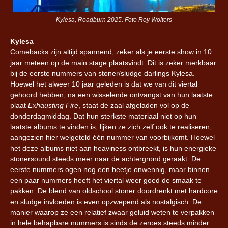
Kylesa, Roadburn 2025. Foto Roy Wolters
Kylesa
Comebacks zijn altijd spannend, zeker als je eerste show in 10
jaar meteen op de main stage plaatsvindt. Dit is zeker merkbaar
bij de eerste nummers van stoner/sludge darlings Kylesa.
Hoewel het alweer 10 jaar geleden is dat we van dit viertal
gehoord hebben, na een wisselende ontvangst van hun laatste
plaat
Exhausting Fire
, staat de zaal afgeladen vol op de
donderdagmiddag. Dat hun sterkste materiaal niet op hun
laatste albums te vinden is, lijken ze zich zelf ook te realiseren,
aangezien hier welgeteld één nummer van voorbijkomt. Hoewel
het deze albums niet aan heaviness ontbreekt, is hun energieke
stonersound steeds meer naar de achtergrond geraakt. De
eerste nummers ogen nog een beetje onwennig, maar binnen
een paar nummers heeft het viertal weer goed de smaak te
pakken. De blend van oldschool stoner doordrenkt met hardcore
en sludge invloeden is even opzwepend als nostalgisch. De
manier waarop ze een relatief zwaar geluid weten te verpakken
in hele behapbare nummers is sinds de zeroes steeds minder