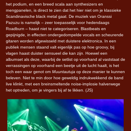
het podium, en een breed scala aan synthesizers en
mengpanelen, is direct te zien dat het hier niet om je klassieke
Scandinavische black metal gaat. De muziek van Oranssi
Pazuzu is namelijk – zeer toepasselijk voor hedendaags
Roadburn – haast niet te categoriseren. Blastbeats en
gepijnigde, in effecten ondergedompelde vocals en scheurende
gitaren worden afgewisseld met duistere elektronica. In een
publiek mensen staand valt eigenlijk pas op hoe groovy, bij
vlagen haast duister sensueel die kan zijn. Hoewel een
albumset als deze, waarbij de setlist op voorhand al vaststaat de
verrassingen op voorhand een beetje uit de lucht haalt, is het
toch een waar genot om
Muuntautuja
op deze manier te kunnen
beleven. Niet te min door hoe geweldig indrukwekkend de band
live klinkt, met een breinsmeltende noise-implosie halverwege
het optreden, om je vingers bij af te likken. (JS)