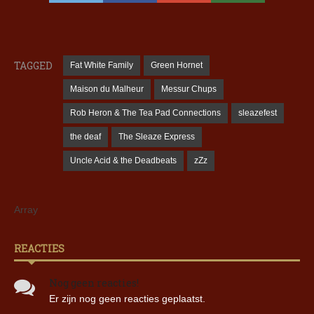
TAGGED
Fat White Family
Green Hornet
Maison du Malheur
Messur Chups
Rob Heron & The Tea Pad Connections
sleazefest
the deaf
The Sleaze Express
Uncle Acid & the Deadbeats
zZz
Array
REACTIES
Nog geen reacties!
Er zijn nog geen reacties geplaatst.