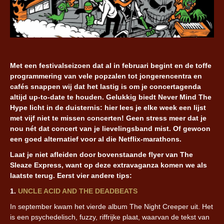
Met een festivalseizoen dat al in februari begint en de toffe
programmering van vele popzalen tot jongerencentra en
cafés snappen wij dat het lastig is om je concertagenda
altijd up-to-date te houden. Gelukkig biedt Never Mind The
Hype licht in de duisternis: hier lees je elke week een lijst
met vijf niet te missen concerten! Geen stress meer dat je
nou nét dat concert van je lievelingsband mist. Of gewoon
een goed alternatief voor al die Netflix-marathons.
Laat je niet afleiden door bovenstaande flyer van The
Sleaze Express, want op deze extravaganza komen we als
laatste terug. Eerst vier andere tips:
1.
UNCLE ACID AND THE DEADBEATS
In september kwam het vierde album The Night Creeper uit. Het
is een psychedelisch, fuzzy, riffrijke plaat, waarvan de tekst van