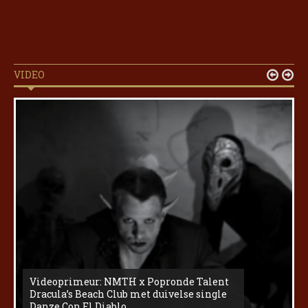
VIDEO


Videoprimeur: NMTH x Popronde Talent
Dracula’s Beach Club met duivelse single
Danze Con El Diablo