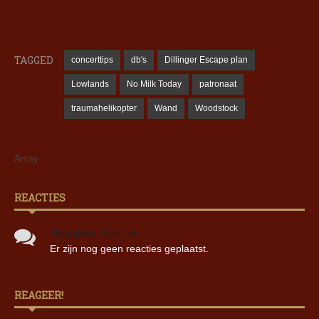
TAGGED
concerttips
db's
Dillinger Escape plan
Lowlands
No Milk Today
patronaat
traumahelikopter
Wand
Woodstock
Array
REACTIES
Nog geen reacties!
Er zijn nog geen reacties geplaatst.
REAGEER!