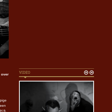
VIDEO


 over
pige
geen
 ft.