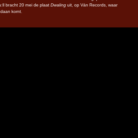
:ll bracht 20 mei de plaat
Dwaling
uit, op Ván Records, waar
ndaan komt.
Iron Jinn doopt vers epos 
Futurist en munt Reich and
Roll-stijl