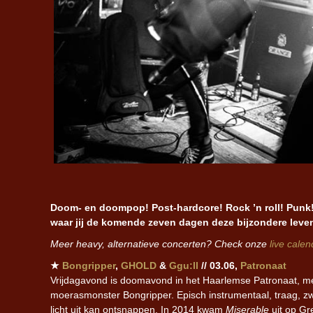
Doom- en doompop! Post-hardcore! Rock ’n roll! Punk! 
waar jij de komende zeven dagen deze bijzondere leve
Meer heavy, alternatieve concerten? Check onze
live calen
★
Bongripper
,
GHOLD
&
Ggu:ll
// 03.06,
Patronaat
Vrijdagavond is doomavond in het Haarlemse Patronaat, me
moerasmonster Bongripper. Episch instrumentaal, traag, zwa
licht uit kan ontsnappen. In 2014 kwam
Miserable
uit op G