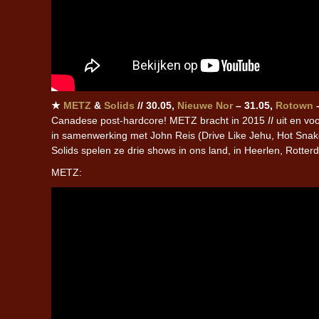
★
METZ
&
Solids
// 30.05,
Nieuwe Nor
– 31.05,
Rotown
–
Canadese post-hardcore! METZ bracht in 2015
II
uit en vo
in samenwerking met John Reis (Drive Like Jehu, Hot S
Solids spelen ze drie shows in ons land, in Heerlen, Rott
METZ: