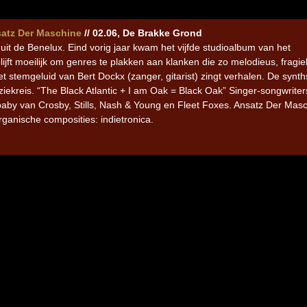
atz Der Maschine
// 02.06, De Brakke Grond
uit de Benelux. Eind vorig jaar kwam het vijfde studioalbum van het
blijft moeilijk om genres te plakken aan klanken die zo melodieus, fragi
t stemgeluid van Bert Dockx (zanger, gitarist) zingt verhalen. De synth
iekreis.
“The Black Atlantic + I am Oak = Black Oak” Singer-songwriters
baby van Crosby, Stills, Nash & Young en Fleet Foxes. Ansatz Der Mas
rganische composities: indietronica.