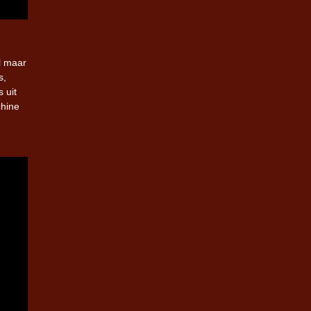
el maar
s,
 uit
chine