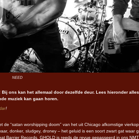
NEED
Bij ons kan het allemaal door dezelfde deur. Lees hieronder alles
nde muziek kan gaan horen.
dar
!
t de “satan worshipping doom” van het uit Chicago afkomstige vierkop
ar, donker, sludgey, droney – het geluid is een soort zwart gat waar 
reat Barrier Records. GHOLD is reeds de revue gepasseerd in ons NMTH