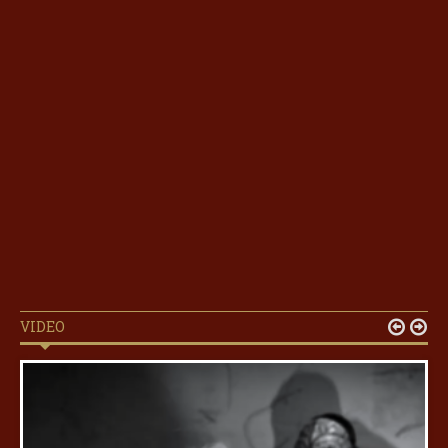
VIDEO

