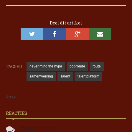
Deel dit artikel
TAGGED
never mind the hype
popronde
route
samenwerking
Talent
talentplatform
Array
REACTIES
Nog geen reacties!