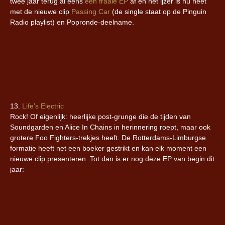
twee jaar terug al eens
een fraaie EP
af en het ijzer is nu heet
met de nieuwe clip
Passing Car
(de single staat op de Pinguin
Radio playlist) en Popronde-deelname.
13.
Life’s Electric
Rock! Of eigenlijk: heerlijke post-grunge die de tijden van
Soundgarden en Alice In Chains in herinnering roept, maar ook
grotere Foo Fighters-trekjes heeft. De Rotterdams-Limburgse
formatie heeft net een boeker gestrikt en kan elk moment een
nieuwe clip presenteren. Tot dan is er nog deze EP van begin dit
jaar: