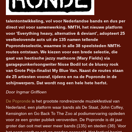
talentontwikkeling, vol voor Nederlandse bands en dus per
direct vol voor samenwerking. NMTH, het nieuwe platform
voor ‘Everything heavy, alternative & deviant’, adopteert 25
veelbelovende acts uit de 135 namen tellende
Poprondeselectie, waarmee in alle 38 speelsteden NMTH-
routes ontstaan. We kiezen voor een brede selectie, die
gaat van hectische jazzy mathcore (Mary Fields) via
garagepunker/songwriter Nisse Bodil tot de bluesy rock
van Grote Prijs-finalist My Blue Van. Naast de routes staan
de 25 artiesten vooraf, tijdens en na de Popronde in de
schijnwerpers. Dat wordt nog een hele hete herfst.
Door Ingmar Griffioen
De Popronde
is het grootste rondreizende muziekfestival van
Nederland, een platform waar bands als De Staat, John Coffey,
Kensington en Go Back To The Zoo al podiumervaring opdeden
voor ze een groter publiek veroverden. De Popronde is dit jaar
groter dan ooit met weer meer bands (135) en steden (38). Voor