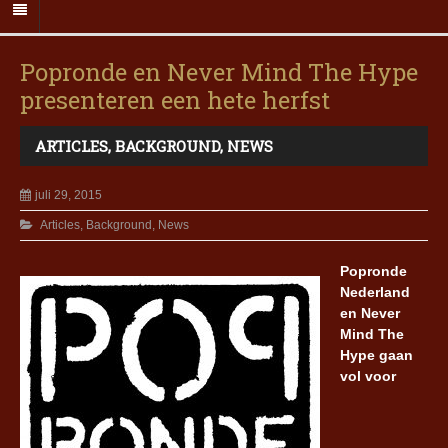
Popronde en Never Mind The Hype
presenteren een hete herfst
ARTICLES
,
BACKGROUND
,
NEWS
juli 29, 2015
Articles
,
Background
,
News
Popronde
Nederland
en Never
Mind The
Hype gaan
vol voor