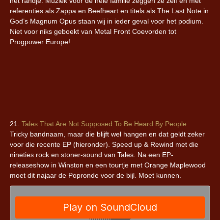
het randje. Muziek voor de hele familie zeggen ze zelf en met
referenties als Zappa en Beefheart en titels als The Last Note in
God’s Magnum Opus staan wij in ieder geval voor het podium.
Niet voor niks geboekt van Metal Front Coevorden tot
Progpower Europe!
21.
Tales That Are Not Supposed To Be Heard By People
Tricky bandnaam, maar die blijft wel hangen en dat geldt zeker
voor die recente EP (hieronder). Speed up & Rewind met die
nineties rock en stoner-sound van Tales. Na een EP-
releaseshow in Winston en een tourtje met Orange Maplewood
moet dit najaar de Popronde voor de bijl. Moet kunnen.