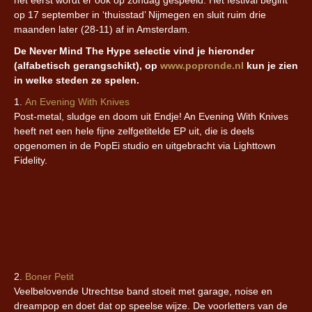
het eerst wordt er ook op zondag gespeeld. Het festival begint
op 17 september in ‘thuisstad’ Nijmegen en sluit ruim drie
maanden later (28-11) af in Amsterdam.
De Never Mind The Hype selectie vind je hieronder
(alfabetisch gerangschikt), op
www.popronde.nl
kun je zien
in welke steden ze spelen.
1.
An Evening With Knives
Post-metal, sludge en doom uit Endje! An Evening With Knives
heeft net een hele fijne zelfgetitelde EP uit, die is deels
opgenomen in de PopEi studio en uitgebracht via Lighttown
Fidelity.
2.
Boner Petit
Veelbelovende Utrechtse band stoeit met garage, noise en
dreampop en doet dat op speelse wijze. De voorletters van de