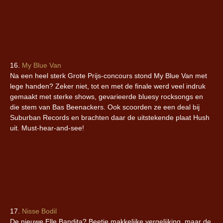
16.
My Blue Van
Na een heel sterk Grote Prijs-concours stond My Blue Van met
lege handen? Zeker niet, tot en met de finale werd veel indruk
gemaakt met sterke shows, gevarieerde bluesy rocksongs en
die stem van Bas Beenackers. Ook scoorden ze een deal bij
Suburban Records en brachten daar de uitstekende plaat Hush
uit. Must-hear-and-see!
17.
Nisse Bodil
De nieuwe Elle Bandita? Beetje makkelijke vergelijking, maar de