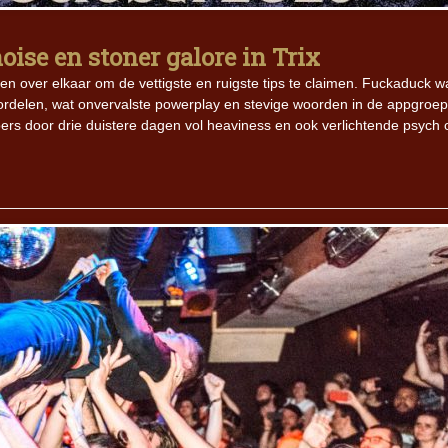
oise en stoner galore in Trix
Iron Jinn doopt vers epos 
Futurist en munt Reich and
den over elkaar om de vettigste en ruigste tips te claimen. Fuckaduck w
Roll-stijl
delen, wat onvervalste powerplay en stevige woorden in de appgroep 
n koers door drie duistere dagen vol heaviness en ook verlichtende psych 