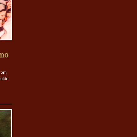
amo
r om
lukte