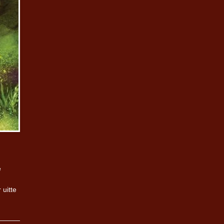
e
 uitte