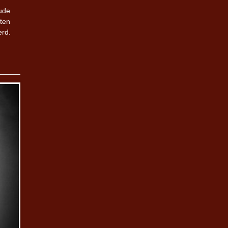
oude
ten
erd.