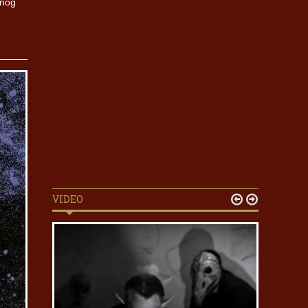
 nog
VIDEO

