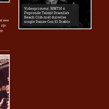
Videoprimeur: NMTH x
The
Popronde Talent Dracula’s
Zemma s
Beach Club met duivelse
underg
at een
single Danze Con El Diablo
livesess
zijn
op