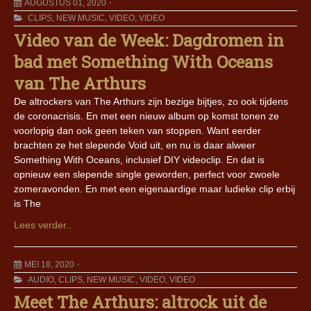
AUGUSTUS 01, 2020
CLIPS
,
NEW MUSIC
,
VIDEO
,
VIDEO
Video van de Week: Dagdromen in
bad met Something With Oceans
van The Arthurs
De altrockers van The Arthurs zijn bezige bijtjes, zo ook tijdens
de coronacrisis. En met een nieuw album op komst tonen ze
voorlopig dan ook geen teken van stoppen. Want eerder
brachten ze het slepende Void uit, en nu is daar alweer
Something With Oceans, inclusief DIY videoclip. En dat is
opnieuw een slepende single geworden, perfect voor zwoele
zomeravonden. En met een eigenaardige maar ludieke clip erbij
is The
Lees verder..
MEI 18, 2020
AUDIO
,
CLIPS
,
NEW MUSIC
,
VIDEO
,
VIDEO
Meet The Arthurs: altrock uit de