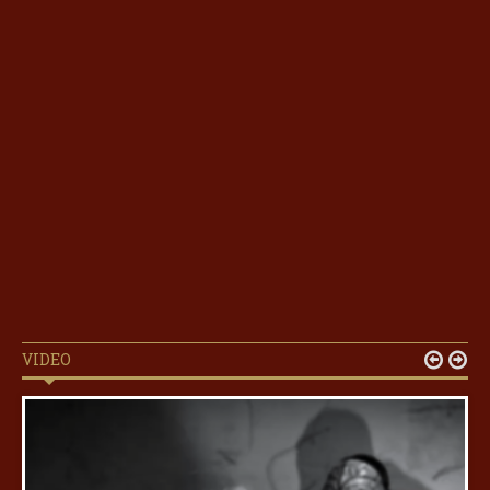
VIDEO

