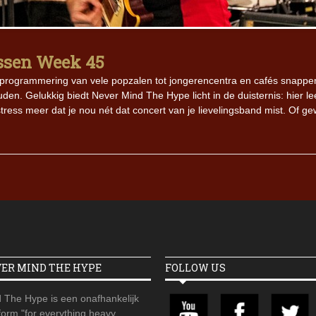
Iron Jinn doopt vers epos 
Futurist en munt Reich and
issen Week 45
Roll-stijl
ffe programmering van vele popzalen tot jongerencentra en cafés snappen
ouden. Gelukkig biedt Never Mind The Hype licht in de duisternis: hier le
 stress meer dat je nou nét dat concert van je lievelingsband mist. Of g
VER MIND THE HYPE
FOLLOW US
 The Hype is een onafhankelijk
orm "for everything heavy,