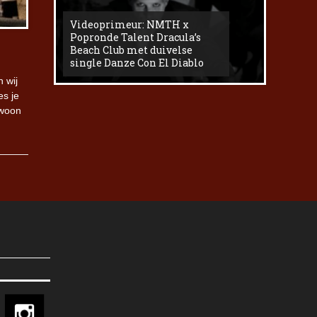
Videoprimeur: NMTH x
The
Popronde Talent Dracula’s
Zemma s
Beach Club met duivelse
underg
single Danze Con El Diablo
livesess
 wij
es je
ewoon