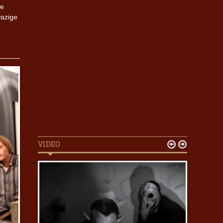
de
wazige
VIDEO

