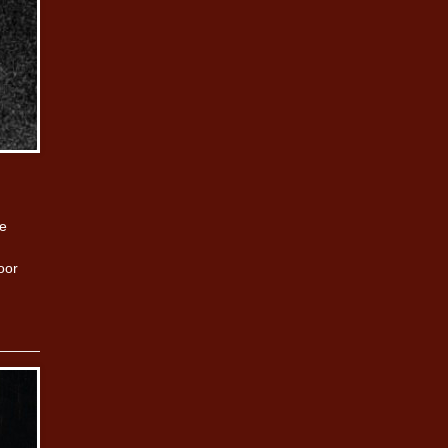
te
oor