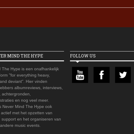
VER MIND THE HYPE
FOLLOW US
 The Hype is een onafhankelijk
orm "for everything heavy,
 and deviant". Hier vinden
hebbers albumreviews, interviews,
, achtergronden,
straties en nog veel meer.
is Never Mind The Hype ook
r actief met het opzetten van
d support en het organiseren van
 andere music events.