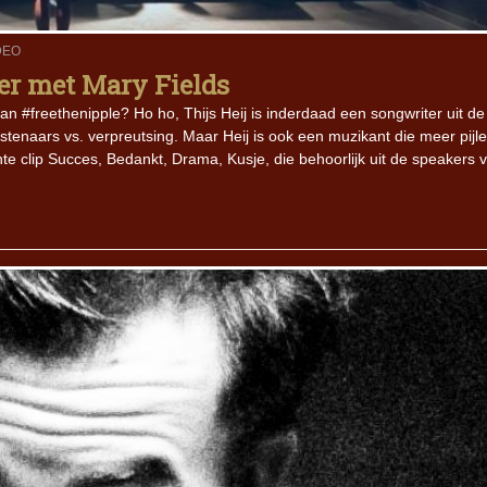
DEO
Iron Jinn doopt vers epos 
Futurist en munt Reich and
der met Mary Fields
Roll-stijl
 van #freethenipple? Ho ho, Thijs Heij is inderdaad een songwriter uit de
stenaars vs. verpreutsing. Maar Heij is ook een muzikant die meer pijl
te clip Succes, Bedankt, Drama, Kusje, die behoorlijk uit de speakers v