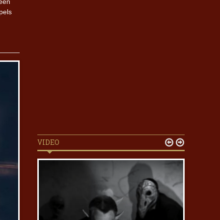
 een
pels
VIDEO

