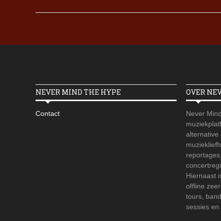
NEVER MIND THE HYPE
OVER NE
Contact
Never Mind
muziekplatf
alternative
muzieklief
reportages
concertregi
Hiernaast 
offline zee
tours, ban
sessies en