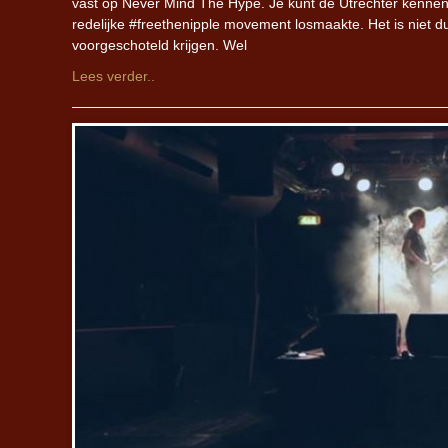
vast op Never Mind The Hype. Je kunt de Utrechter kennen a
redelijke #freethenipple movement losmaakte. Het is niet du
voorgeschoteld krijgen. Wel
Lees verder..