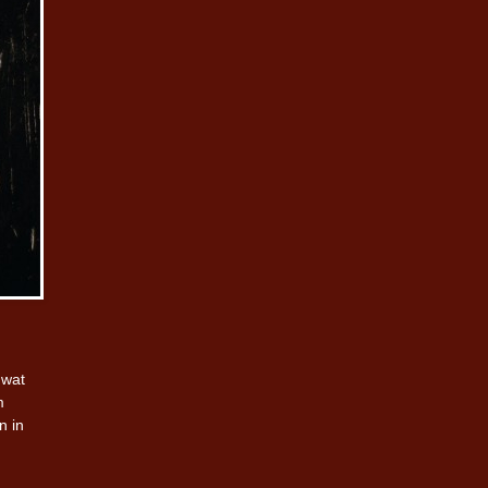
 wat
m
n in