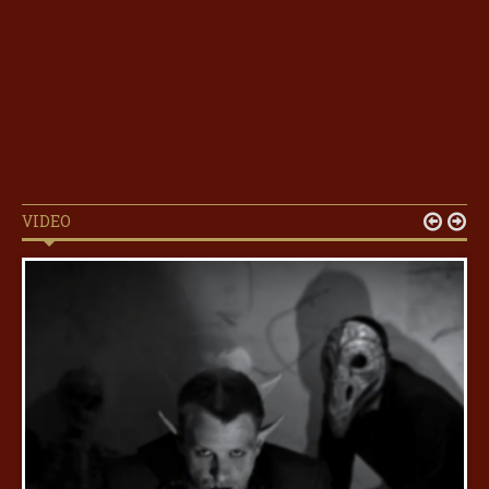
VIDEO

