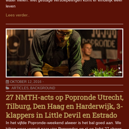
water vielen. Met gestage versoepelingen komt er eindelijk weer
leven
Lees verder..
OKTOBER 12, 2016
ARTICLES
,
BACKGROUND
27 NMTH-acts op Popronde Utrecht,
Tilburg, Den Haag en Harderwijk, 3-
klappers in Little Devil en Estrado
In het vijfde Popronde-weekend alweer is het bal goed aan. We
kijken weer vooruit naar vier Poprondes op rij en liefst 27 shows