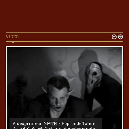
VIDEO


Videoprimeur: NMTH x Popronde Talent
Dracula’s Beach Club met duivelse single