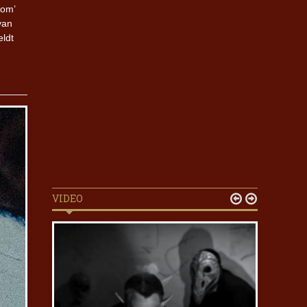
nom’
van
eldt
VIDEO

