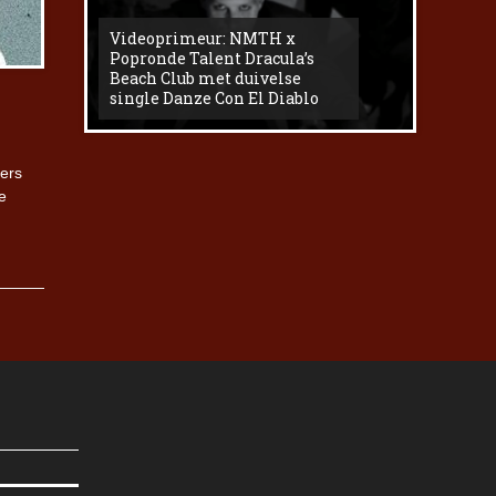
Videoprimeur: NMTH x
The
Popronde Talent Dracula’s
Zemma s
Beach Club met duivelse
underg
single Danze Con El Diablo
livesess
gers
e