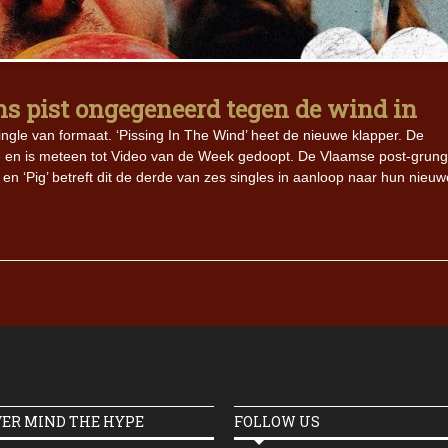
Iron Jinn doopt vers epos 
Futurist en munt Reich and
Roll-stijl
s pist ongegeneerd tegen de wind in
ngle van formaat. ‘Pissing In The Wind’ heet de nieuwe klapper. De
pe en is meteen tot Video van de Week gedoopt. De Vlaamse post-grun
en ‘Pig’ betreft dit de derde van zes singles in aanloop naar hun nieuw
VER MIND THE HYPE
FOLLOW US