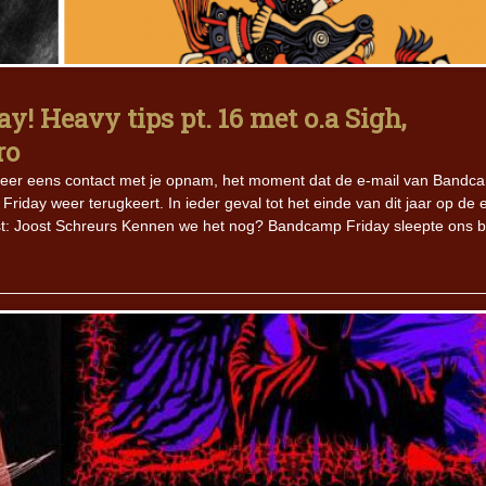
Iron Jinn doopt vers epos 
Futurist en munt Reich and
Roll-stijl
! Heavy tips pt. 16 met o.a Sigh,
ro
 weer eens contact met je opnam, het moment dat de e-mail van Bandc
iday weer terugkeert. In ieder geval tot het einde van dit jaar op de 
: Joost Schreurs Kennen we het nog? Bandcamp Friday sleepte ons b