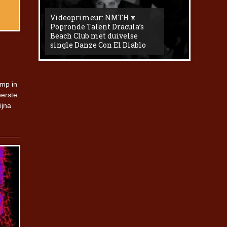
Videoprimeur: NMTH x
The
Popronde Talent Dracula’s
Zemma s
Beach Club met duivelse
underg
single Danze Con El Diablo
livesess
amp in
eerste
ijna