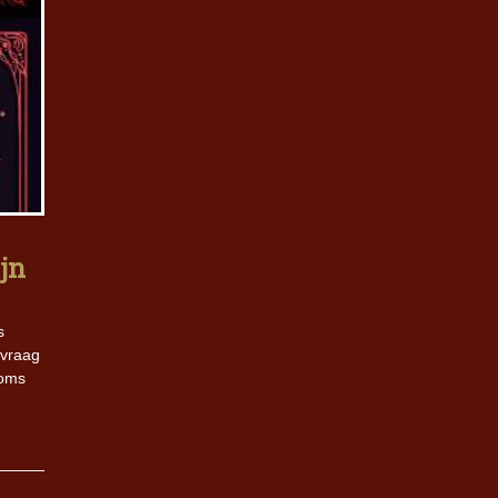
ijn
s
 vraag
soms