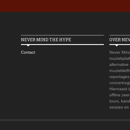
NEVER MIND THE HYPE
OVER NE
Contact
Never Mind
muziekplatf
alternative
muzieklief
reportages
concertregi
Hiernaast 
offline zee
tours, ban
sessies en