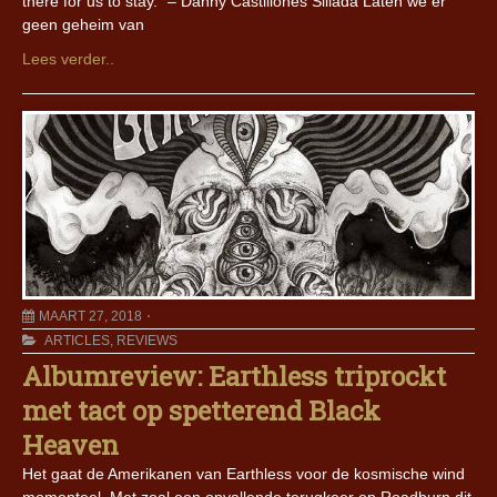
there for us to stay.” – Danny Castillones Sillada Laten we er
geen geheim van
Lees verder..
MAART 27, 2018
ARTICLES
,
REVIEWS
Albumreview: Earthless triprockt
met tact op spetterend Black
Heaven
Het gaat de Amerikanen van Earthless voor de kosmische wind