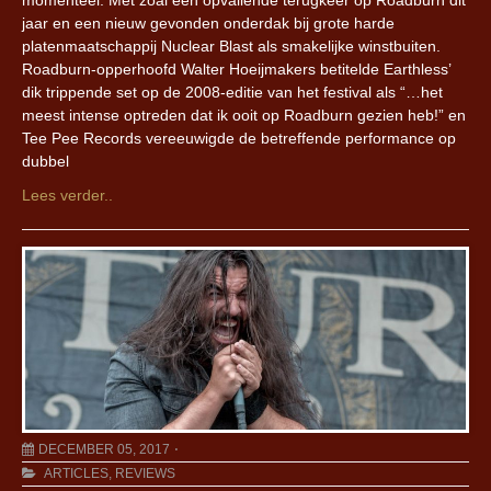
momenteel. Met zoal een opvallende terugkeer op Roadburn dit
jaar en een nieuw gevonden onderdak bij grote harde
platenmaatschappij Nuclear Blast als smakelijke winstbuiten.
Roadburn-opperhoofd Walter Hoeijmakers betitelde Earthless’
dik trippende set op de 2008-editie van het festival als “…het
meest intense optreden dat ik ooit op Roadburn gezien heb!” en
Tee Pee Records vereeuwigde de betreffende performance op
dubbel
Lees verder..
DECEMBER 05, 2017
ARTICLES
,
REVIEWS