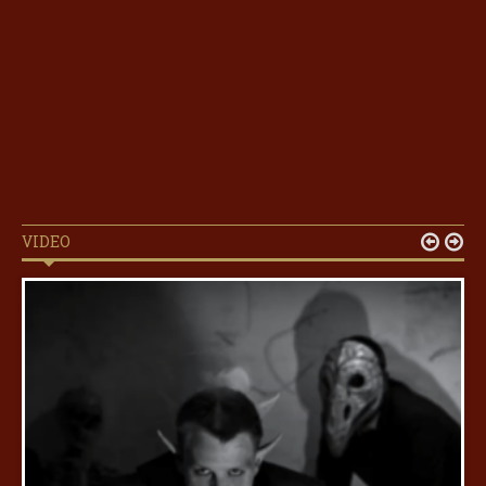
VIDEO

