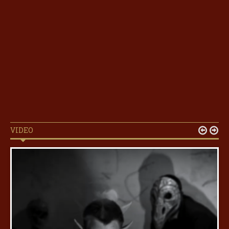
VIDEO

