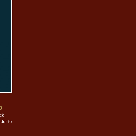
p
ck
der te