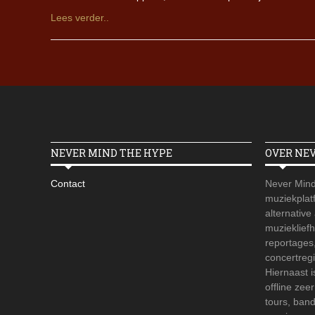
Lees verder..
NEVER MIND THE HYPE
OVER NE
Contact
Never Mind
muziekplatf
alternative
muzieklief
reportages
concertregi
Hiernaast 
offline zee
tours, ban