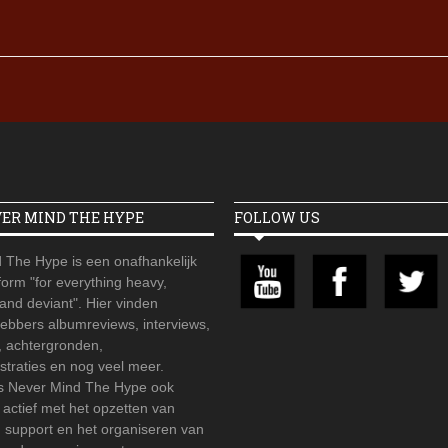
VER MIND THE HYPE
FOLLOW US
 The Hype is een onafhankelijk
orm "for everything heavy,
 and deviant". Hier vinden
hebbers albumreviews, interviews,
, achtergronden,
straties en nog veel meer.
is Never Mind The Hype ook
r actief met het opzetten van
d support en het organiseren van