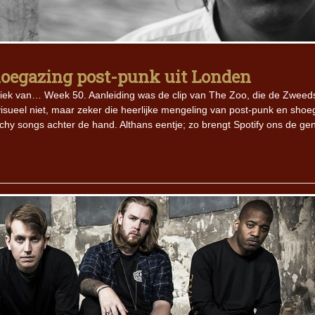
Iron Jinn doopt vers epos 
Futurist en munt Reich and
Roll-stijl
hoegazing post-punk uit Londen
iek van… Week 50. Aanleiding was de clip van The Zoo, die de Zweed
visueel niet, maar zeker die heerlijke mengeling van post-punk en sho
y songs achter de hand. Althans eentje; zo brengt Spotify ons de gen