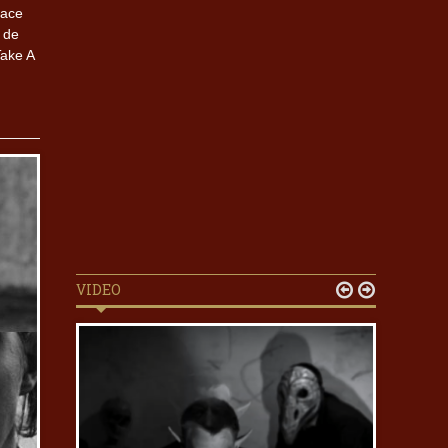
pace
 de
Take A
VIDEO

