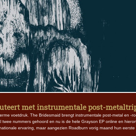
teert met instrumentale post-metaltri
rme voetdruk. The Bridesmaid brengt instrumentale post-metal en -ro
 twee nummers gehoord en nu is de hele Grayson EP online en hieron
ernationale ervaring, maar aangezien Roadburn vorig maand hun eerste