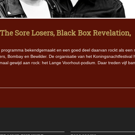
Iron Jinn doopt vers epos 
Futurist en munt Reich and
Roll-stijl
. The Sore Losers, Black Box Revelation,
 het programma bekendgemaakt en een goed deel daarvan rockt als een 
rs, Bombay en Bewilder. De organisatie van het Koningsnachtfestival 
maal gewijd aan rock: het Lange Voorhout-podium. Daar treden vijf ba