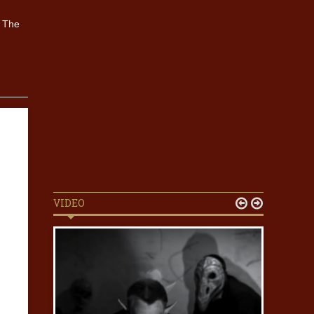
, The
VIDEO

