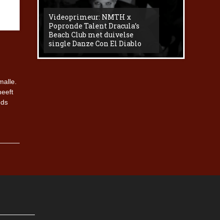
Videoprimeur: NMTH x
The
Popronde Talent Dracula’s
Zemma s
Beach Club met duivelse
underg
single Danze Con El Diablo
livesess
malle.
heeft
nds