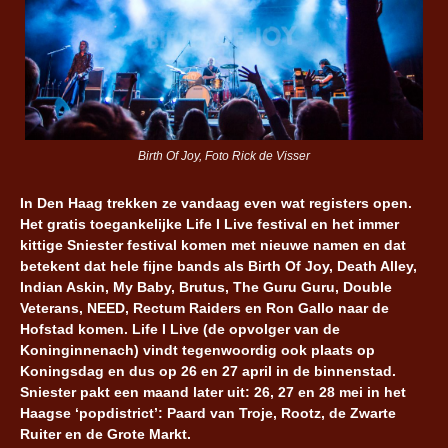
Birth Of Joy, Foto Rick de Visser
In Den Haag trekken ze vandaag even wat registers open.
Het gratis toegankelijke Life I Live festival en het immer
kittige Sniester festival komen met nieuwe namen en dat
betekent dat hele fijne bands als Birth Of Joy, Death Alley,
Indian Askin, My Baby, Brutus, The Guru Guru, Double
Veterans, NEED, Rectum Raiders en Ron Gallo naar de
Hofstad komen. Life I Live (de opvolger van de
Koninginnenach) vindt tegenwoordig ook plaats op
Koningsdag en dus op 26 en 27 april in de binnenstad.
Sniester pakt een maand later uit: 26, 27 en 28 mei in het
Haagse ‘popdistrict’: Paard van Troje, Rootz, de Zwarte
Ruiter en de Grote Markt.