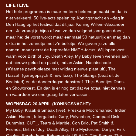
LIFE I LIVE
Het hele programma is maar meteen bekendgemaakt en dat is
niet verkeerd. 50 live-acts spelen op Koningsnacht en –dag in
Den Haag op het festival dat dit jaar Koning Willem-Alexander
eert. Je vraagt je bijna af wat ze dan volgend jaar gaan doen,
maar he; de vorst wordt maar eenmaal 50 natuurlijk en mag dan
extra in het zonnetje met z’n bolletje. We geven je zo alle
namen, maar eerst de beproefde NMTH-focus: Wij lopen vast
warm voor Birth of Joy, Death Alley, My Baby (even wennen aan
dat nieuwe geluid op plaat), Indian Askin, Nachtschade
(A’damse psych-sleaze met vrijdag nieuwe plaat uit), The
Hazzah (garagepsych & new fuzz), The Stangs (beat uit de
Beatstad) en de donderdagse danstroef: Thijs Boontjes Dans-
en Showorkest. En dan is er nog zat dat we totaal niet kennen
en waardoor we ons graag laten verrassen.
WOENSDAG 26 APRIL (KONINGSNACHT):
My Baby, Kraak & Smaak (live), Fresku & Mocromaniac, Indian
Askin, Hunee, Intergalactic Gary, Polynation, Compact Disk
Dummies, CUT_, Tears & Marble, Con Brio, Pat Smith &
Friends, Birth of Joy, Death Alley, The Mysterons, Darlyn, Pink
Oculus, Sarah-Jane, Ephemerals, ISLAND, The Stangs, The