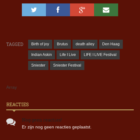
TAGGED
Birth of joy
Brutus
death alley
Den Haag
Indian Askin
Life I Live
LIFE I LIVE Festival
Sniester
Sniester Festival
Array
REACTIES
Nog geen reacties!
Er zijn nog geen reacties geplaatst.