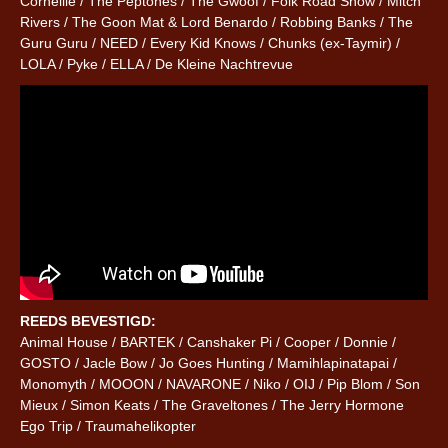
Corneille / The Peptones / The Gwoof / Folk Road Show / Mitch
Rivers / The Goon Mat & Lord Benardo / Robbing Banks / The
Guru Guru / NEED / Every Kid Knows / Chunks (ex-Taymir) /
LOLA / Pyke / ELLA / De Kleine Nachtrevue
REEDS BEVESTIGD:
Animal House / BARTEK / Canshaker Pi / Cooper / Donnie /
GOSTO / Jacle Bow / Jo Goes Hunting / Mamihlapinatapai /
Monomyth / MOOON / NAVARONE / Niko / OIJ / Pip Blom / Son
Mieux / Simon Keats / The Graveltones / The Jerry Hormone
Ego Trip / Traumahelikopter