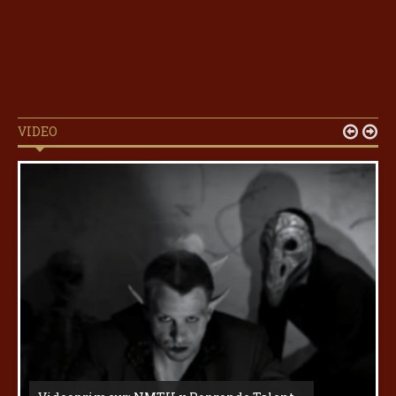
VIDEO

