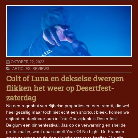
OKTOBER 22, 2023
ARTICLES
,
REVIEWS
Cult of Luna en dekselse dwergen
flikken het weer op Desertfest-
zaterdag
Na een regenbui van Bijbelse proporties en een tramrit, die wel
heel gezellig maar toch niet echt een shortcut bleek, komen we
drijfnat en dankbaar aan in Trix. Godzijdank is Desertfest
Belgium een binnenfestival. Jas op de verwarming en snel de
grote zaal in, want daar speelt Year Of No Light. De Fransen