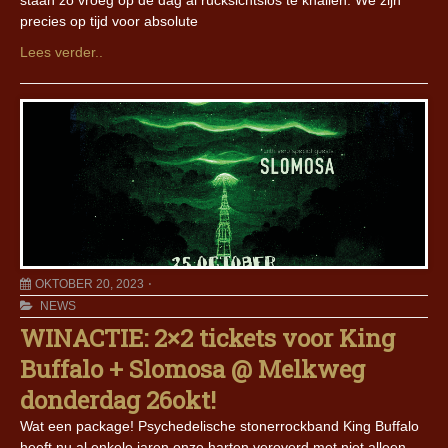
staan zo vroeg op de dag al rücksichtslos te knallen. We zijn
precies op tijd voor absolute
Lees verder..
OKTOBER 20, 2023
NEWS
WINACTIE: 2×2 tickets voor King
Buffalo + Slomosa @ Melkweg
donderdag 26okt!
Wat een package! Psychedelische stonerrockband King Buffalo
heeft nu al enkele jaren onze harten veroverd met niet alleen