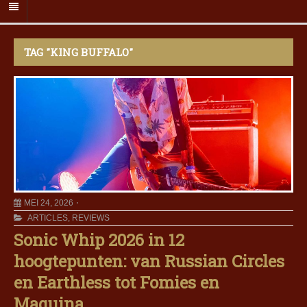
TAG "KING BUFFALO"
MEI 24, 2026
ARTICLES
,
REVIEWS
Sonic Whip 2026 in 12
hoogtepunten: van Russian Circles
en Earthless tot Fomies en
Maquina.