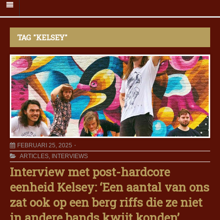
TAG "KELSEY"
FEBRUARI 25, 2025
ARTICLES
,
INTERVIEWS
Interview met post-hardcore
eenheid Kelsey: ‘Een aantal van ons
zat ook op een berg riffs die ze niet
in andere bands kwijt konden’