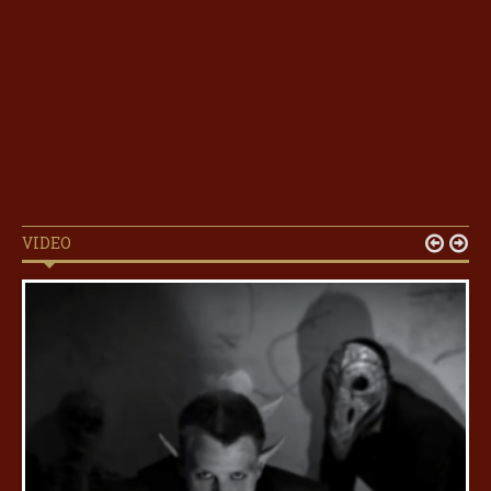
VIDEO

