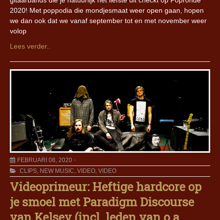
gitaarbands die je natuurlijk het liefste uit checkt op Popronde
2020! Met poppodia die mondjesmaat weer open gaan, hopen
we dan ook dat we vanaf september tot en met november weer
volop
Lees verder..
FEBRUARI 08, 2020
CLIPS
,
NEW MUSIC
,
VIDEO
,
VIDEO
Videoprimeur: Heftige hardcore op
je smoel met Paradigm Discourse
van Kelsey (incl. leden van o.a.