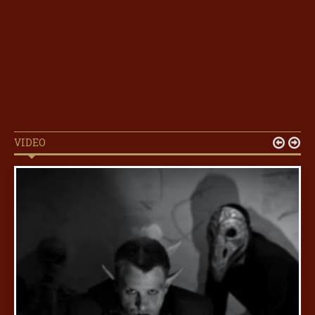
VIDEO

