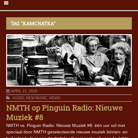
TAG "KAMCHATKA"
APRIL 21, 2016
AUDIO
,
NEW MUSIC
,
NEWS
NMTH op Pinguin Radio: Nieuwe
Muziek #8
NMTH vs. Pinguin Radio: Nieuwe Muziek #8: één uur vol met
speciaal door NMTH geselecteerde nieuwe muziek binnen- en