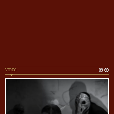
VIDEO

