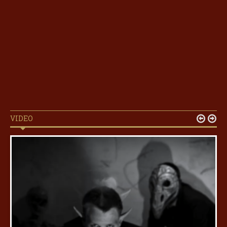
VIDEO

