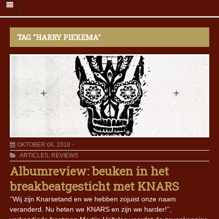
TAG "HARRY PIEKEMA"
OKTOBER 06, 2018
ARTICLES
,
REVIEWS
Albumreview: beuken in het
breakbeatgesticht met KNARS
‘’Wij zijn Knarsetand en we hebben zojuist onze naam
veranderd. Nu heten we KNARS en zijn we harder!’’,