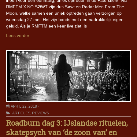
ineen voor een eenmalig, uniek optreden in de Paterskerk. NO
RMFTM X NO SØWT zijn dus Søwt en Radar Men From The
Moon, welke samen een uniek optreden gaan verzorgen op
woensdag 27 mei. Het zijn bands met een nadrukkelijk eigen
geluid. Als je RMFTM een keer live ziet, is
Lees verder..
APRIL 22, 2018
ARTICLES
,
REVIEWS
Roadburn dag 3: IJslandse rituelen,
skatepsych van ‘de zoon van’ en