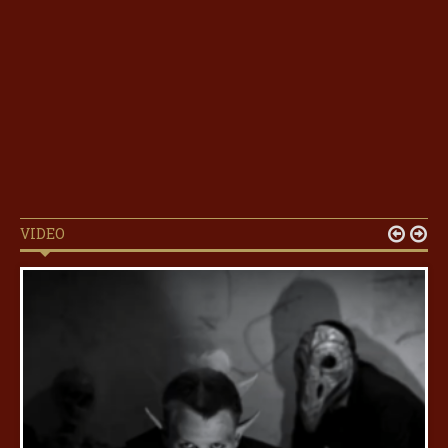
VIDEO

