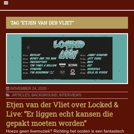
TAG "ETJEN VAN DER VLIET"
NOVEMBER 24, 2020
ARTICLES
,
BACKGROUND
,
INTERVIEWS
Etjen van der Vliet over Locked &
Live: “Er liggen echt kansen die
gepakt moeten worden”
Hoezo geen livemuziek? Richting het oosten is een fantastisch