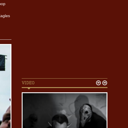
pop
Eagles
VIDEO

