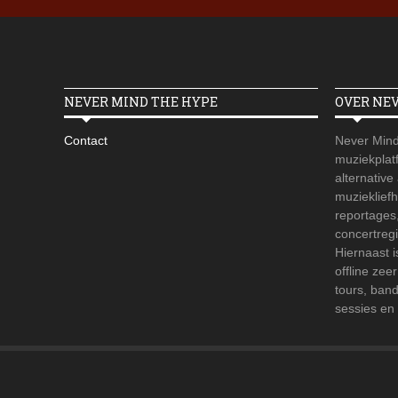
NEVER MIND THE HYPE
OVER NE
Contact
Never Mind
muziekplatf
alternative
muzieklief
reportages
concertregi
Hiernaast 
offline zee
tours, ban
sessies en