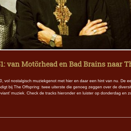
: van Motörhead en Bad Brains naar T
0, vol nostalgisch muziekgenot met hier en daar een hint van nu. De e
gt bij The Offspring: twee uiterste die genoeg zeggen over de diversit
d deviant’ muziek. Check de tracks hieronder en luister op donderdag en 