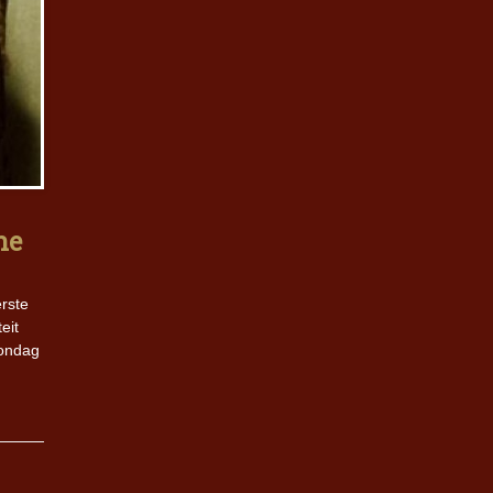
he
erste
eit
zondag