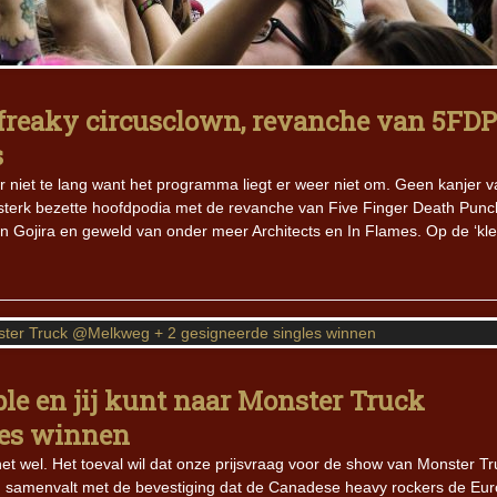
Iron Jinn doopt vers epos 
Futurist en munt Reich and
Roll-stijl
 freaky circusclown, revanche van 5FDP
s
 niet te lang want het programma liegt er weer niet om. Geen kanjer v
sterk bezette hoofdpodia met de revanche van Five Finger Death Punc
n Gojira en geweld van onder meer Architects en In Flames. Op de ‘kle
le en jij kunt naar Monster Truck
les winnen
 het wel. Het toeval wil dat onze prijsvraag voor de show van Monster T
) samenvalt met de bevestiging dat de Canadese heavy rockers de Eu